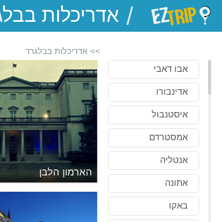
/
EZTrip
>> אדריכלות בבלגרד
אבו דאבי
אדינבורו
איסטנבול
אמסטרדם
אורתודוכסית סנט
אנטליה
הארמון הלבן
אתונה
באקו