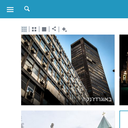
באוגרדז'נקה