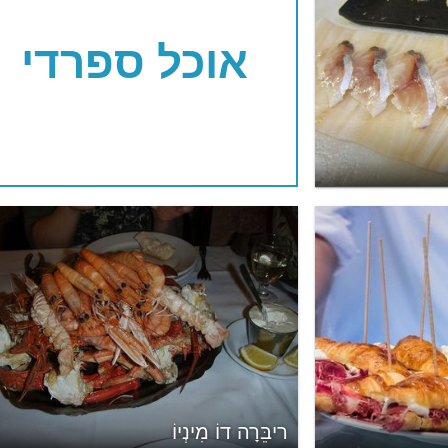
אוכל ספרדי
ריבֵּרָה דוֹ מִינְיוֹ