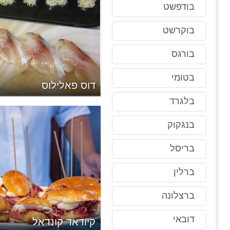
בודפשט
בוקרשט
בורגס
בטומי
ַמוֹן
דוס פאלילוס
בלגרד
בנגקוק
בריסל
ברלין
ברצלונה
דובאי
קיודאד קונדאל