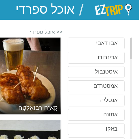
/
EZTrip
>> אוכל ספרדי
אבו דאבי
אדינבורו
איסטנבול
אמסטרדם
אנטליה
קָאזָה רֶבוּאֶלְטָה
אתונה
באקו