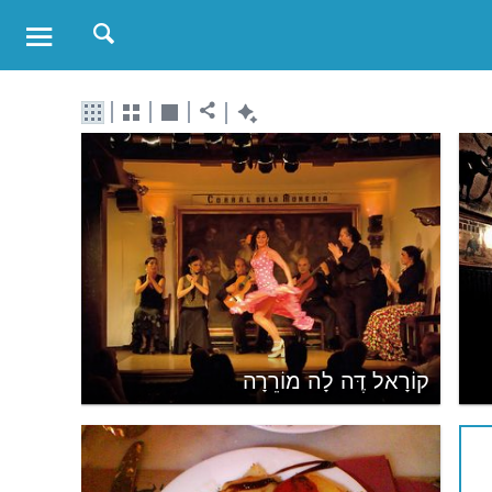
קוֹרָאל דֶּה לָה מוֹרֵרָה