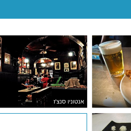
אנטוניו סנצ'ז