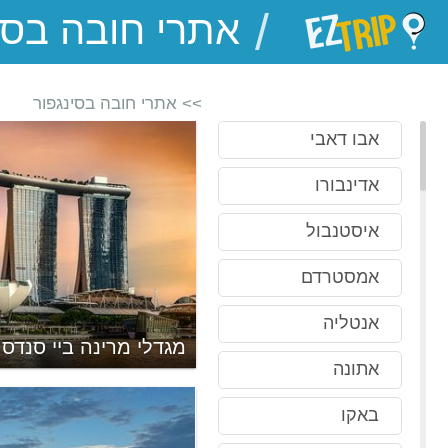
/
EZTrip
>> אתרי חובה בסינגפור
אבו דאבי
אדינבורו
איסטנבול
אמסטרדם
אנטליה
מריאמן
מגדלי מרינה ביי סנדס
אתונה
באקו