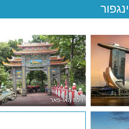
וילה האו-פאר