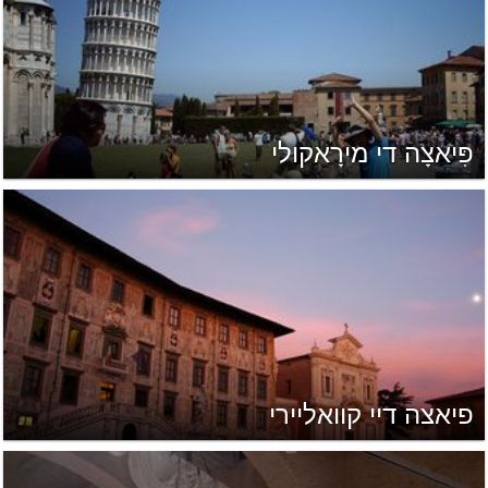
פִּיאצָה די מירָאקולי
פיאצה דיי קוואליירי