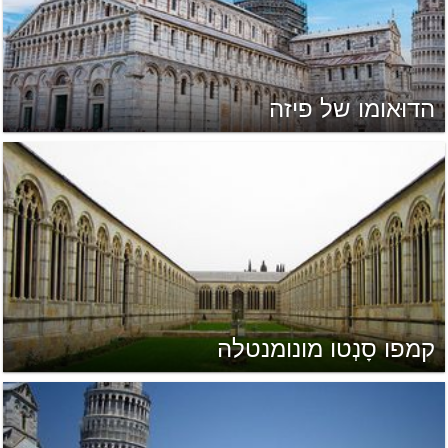
הדוּאומו של פיזה
קמפו סָנְטו מונומנטלה