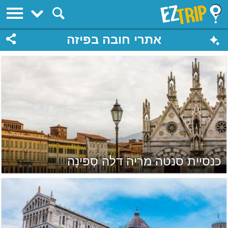
EZTrip
אתרי חובה בפיזה
כנסיית סנטה מריה דלה סְפּינָה