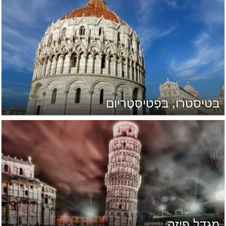
בטיסטרו, בּפְטיסְטֶריום
מגדל פיזה