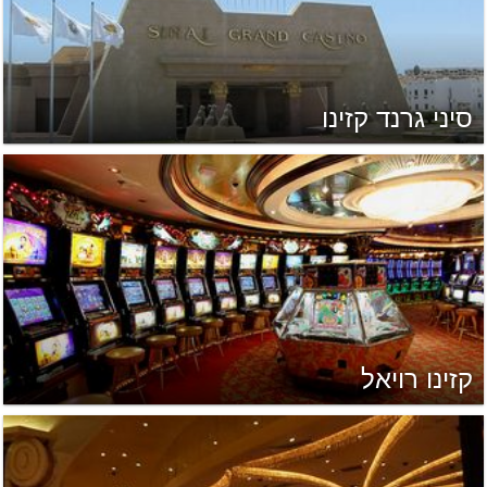
סיני גרנד קזינו
קזינו רויאל