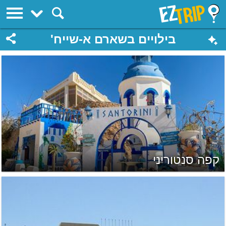
EZTrip
בילויים בשארם א-שייח'
קפה סנטוריני