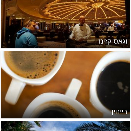
וגאס קזינו
רייחין