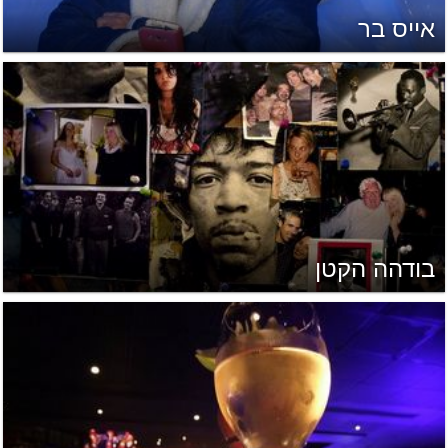
אייס בר
בודהה הקטן