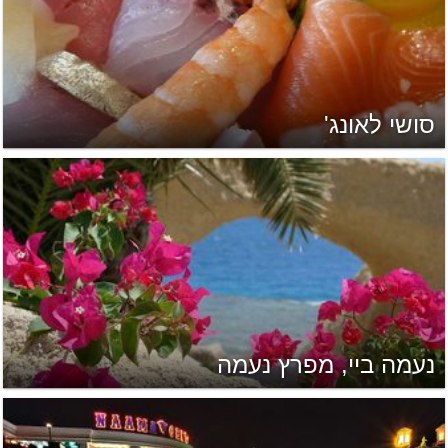
סושי לאונג'
נעמה ביי, מפרץ נעמה