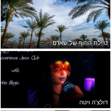
טיילת החוף של שארם
דולצ'ה ויטה