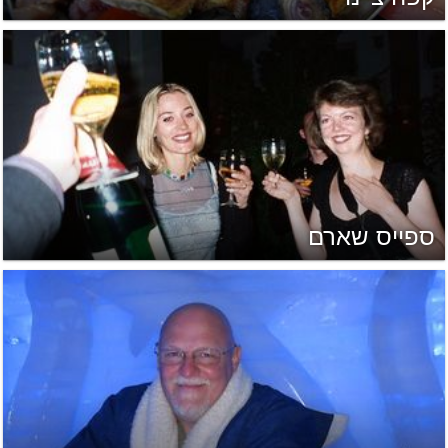
ספייס שארם