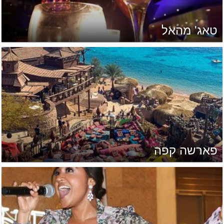
טאג' מהאל
פארשה קפה