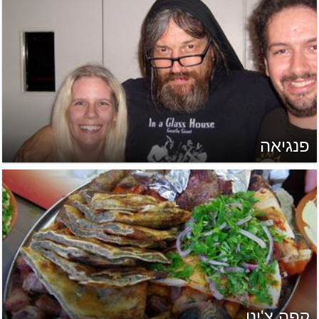
פנגיאה
קפה צ'ינו