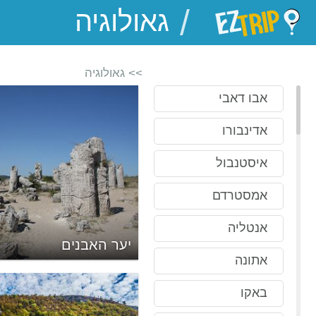
/
EZTrip
>> גאולוגיה
אבו דאבי
אדינבורו
איסטנבול
אמסטרדם
אנטליה
לאק קניון
יער האבנים
אתונה
באקו