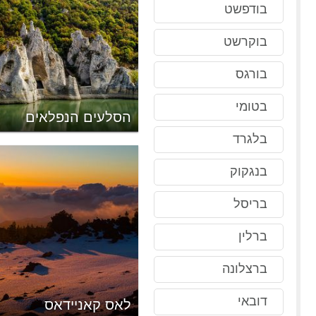
בודפשט
בוקרשט
בורגס
בטומי
 בלוגראדצ'יק
הסלעים הנפלאים
בלגרד
בנגקוק
בריסל
ברלין
ברצלונה
דובאי
ניים של קופנהגן
לאס קאניידאס