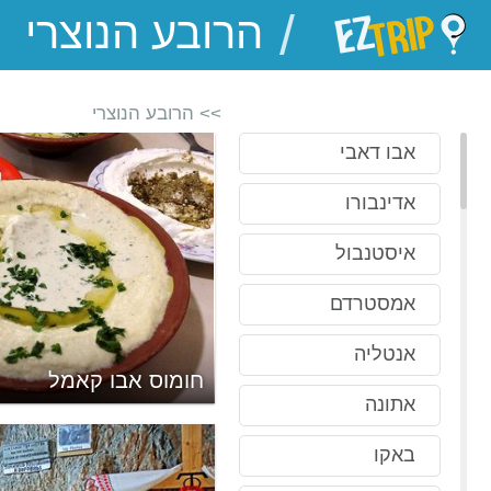
/
EZTrip
>> הרובע הנוצרי
אבו דאבי
אדינבורו
איסטנבול
אמסטרדם
אנטליה
שברובע הנוצרי
חומוס אבו קאמל
אתונה
באקו