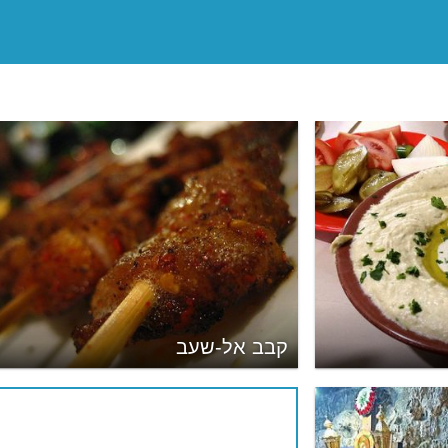
קבב אל-שעב