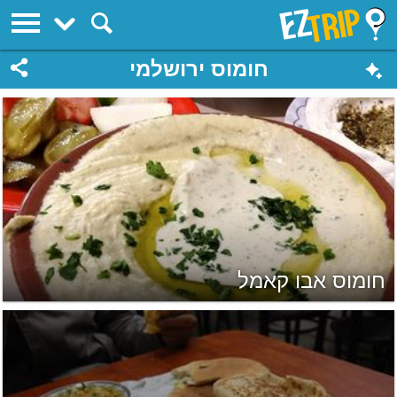
EZTrip
חומוס ירושלמי
חומוס אבו קאמל