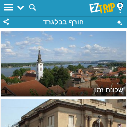
EZTrip
חורף בבלגרד
שכונת זמון