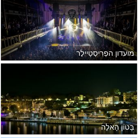
מועדון הפְרִיסְטָיילֶר
בֵּטוֹן הָאלָה