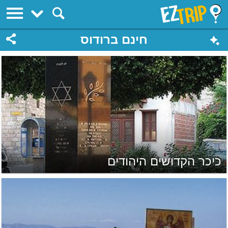
EZTrip
חינם ברודוס
כיכר הקדושים היהודים