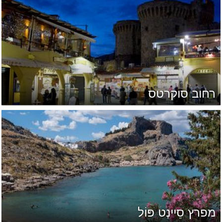
רחוב סוקרטס
מפרץ סֵיינְט פּוֹל