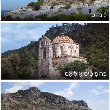
לִינְדוֹס
פּרוֹפִיטִיס אִילִיאָס