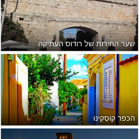
שער החירות של רודוס העתיקה
הכפר קוֹסְקִינוּ