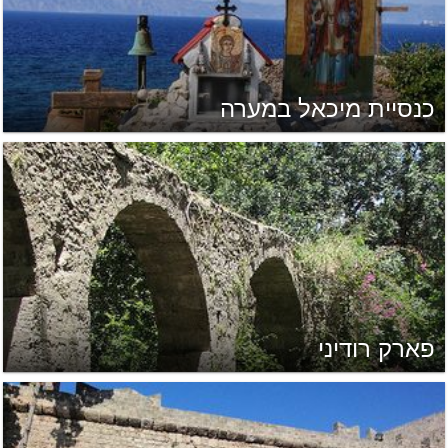
כנסיית מיכאל במערה
פארק רודיני