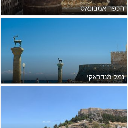
הכפר אמבונאס
נמל מנדראקי