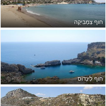
חוף צַמְבִּיקָה
חוף לִינְדוֹס