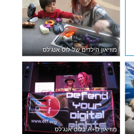
מוזיאון הילדים של לוס אנג'לס
מוזיאון A+D בלוס אנג'לס