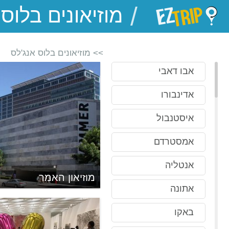
/
EZTrip
>> מוזיאונים בלוס אנג'לס
אבו דאבי
אדינבורו
איסטנבול
אמסטרדם
אנטליה
 גינס
מוזיאון האמר
אתונה
באקו