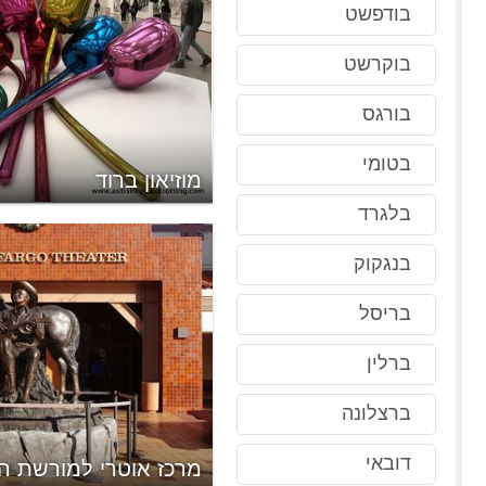
בודפשט
בוקרשט
בורגס
בטומי
מוזיאון ברוד
בלגרד
בנגקוק
בריסל
ברלין
ברצלונה
דובאי
של קליפורניה
מרכז אוטרי למורשת ה