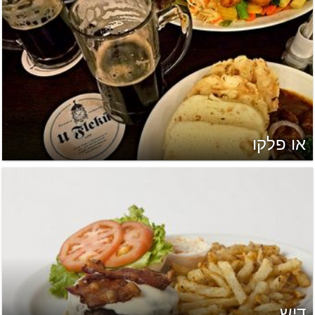
או פלקו
דִיש