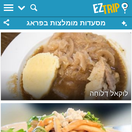
EZTrip
מסעדות מומלצות בפראג
לוקאל דְלוֹחַה