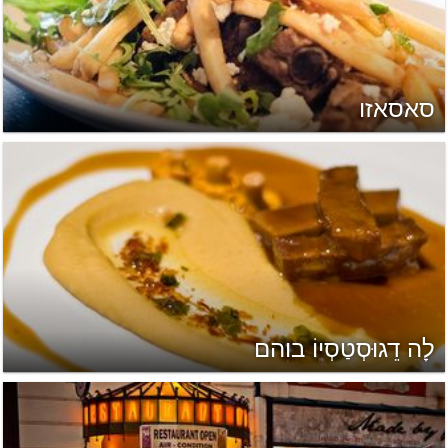
סאסאזו
לָה דֵגוּסְטַסְיוֹ בוהם