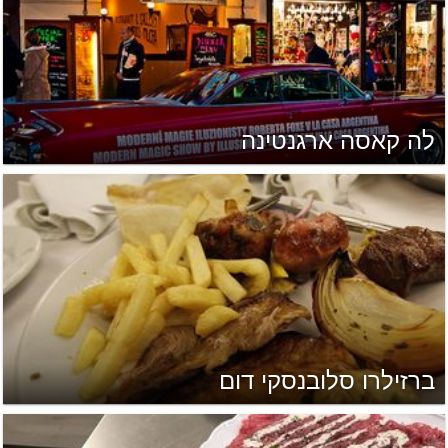
לה קאסה ארגנטינה
ברזילרו סלובנסקי דום