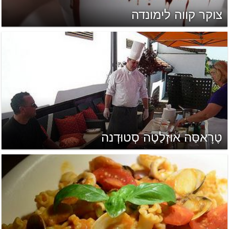
צוקר קווה לימונדה
טֶרָאסַה אוּזְלַטֶה סְטוּדְנה