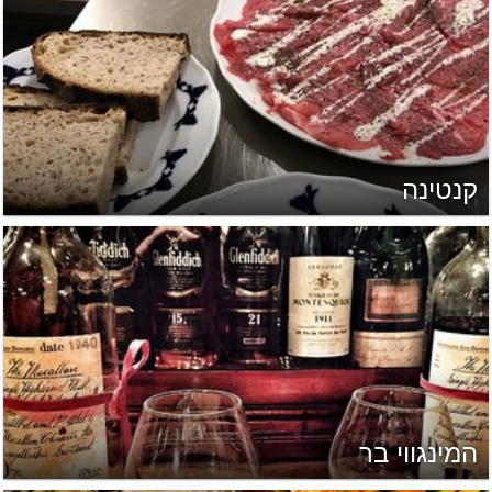
קנטינה
המינגווי בר