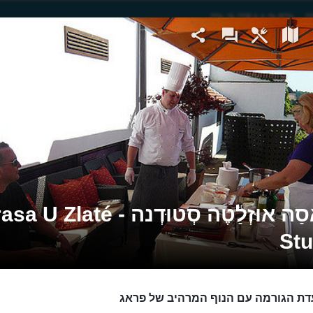
טֶרָאסַה אוּזְלַטֶה סְטוּדְנה - Zlaté
St
ת הגורמה עם הנוף המרהיב של פראג