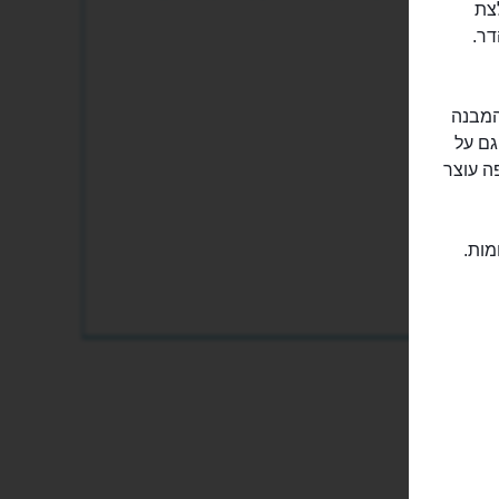
לצת
דר.
המבנה
רשת גם על
ה עוצר
מות.