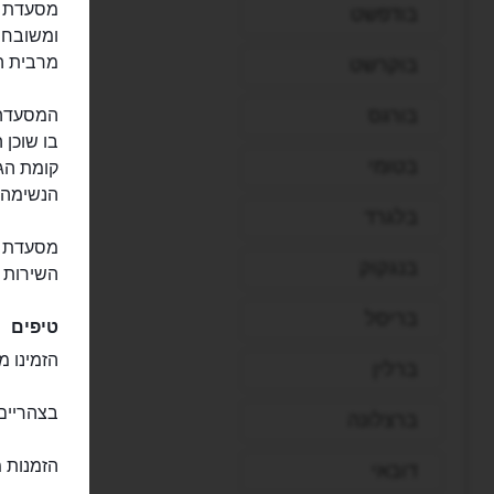
מסעדת הי
בודפשט
ומשובחת
מרבית ה
בוקרשט
בורגס
המסעדה 
בטומי
קומת הג
הנשימה ש
בלגרד
מסעדת ה
בנגקוק
השירות ב
בריסל
טיפים
הזמינו מ
ברלין
בצהריים 
ברצלונה
הזמנות 
דובאי