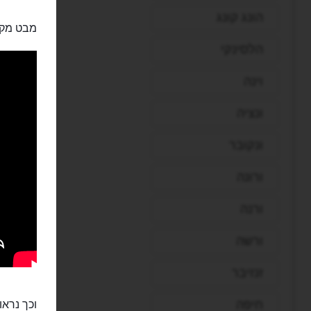
הונג קונג
מבט מקר
הלסינקי
וינה
ונציה
ונקובר
ורונה
ורנה
ורשה
זנזיבר
חיפה
וכך נרא