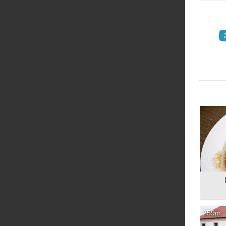
‏
259m