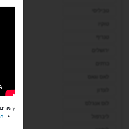
טביליסי
טוקיו
טנריף
ירושלים
כרתים
לאס וגאס
לונדון
לוס אנג'לס
קישורים 
את
ליברפול