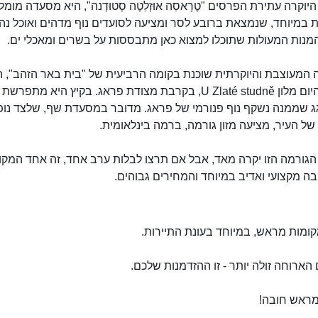
וקרה עתירת הפרסים "טֶרָאסַה אוּזְלַטֶה סְטוּדְנה", היא מסעדה מומ
 במיוחד, שנמצאת ברובע לסר ומציעה לסועדים נוף מדהים ואוכל נה
מנות המעולות שתוכלו למצוא כאן מתבססות על בשרים ומאכלי ים.
המעוצבת והיוקרתית שוכנת בקומה הרביעית של "בית באר הזהב", 
בו שוכן היום מלון U Zlaté studně, בקרבת מצודת פראג. בקיץ היא מתפ
ג שממנה נשקף נוף פנורמי של פראג. מדובר במסעדת שף, שלצד נופ
ל העיר, מציעה מזון גורמה, ברמה בינלאומית.
גורמה הזו יקרה מאד, אבל אם תרצו לבלות ערב אחד, זה אחד המקו
ה מקצועי ואדיב במיוחד והמחירים גבוהים.
טֶרָאסַה אוּזְלַטֶה סְטוּדְנה
קומות מראש, במיוחד בעונת התיירות.
הארוחה זולה יותר - זו ההזדמנות שלכם.
מראש חובה!