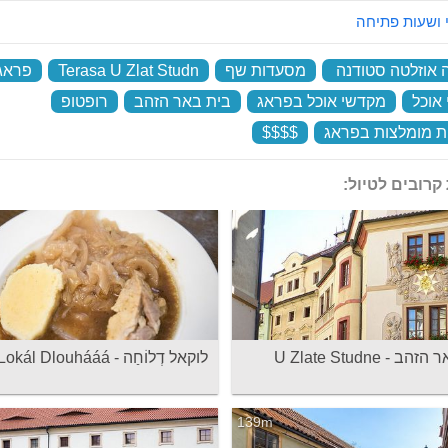
 ושעות פתיחה
אוזלטה סטודנה
‏
מסעדות שף
‏
Terasa U Zlat Studn
‏
פראג
אוכל
‏
מקדשי אוכל בפראג
‏
בית באר הזהב
‏
רופטופ
‏
 מומלצות בפראג
‏
$$$$
‏
קרובים לטיול:
 - U Zlate Studne
לוקאל דְלוֹחַה - Lokál Dlouhááá
139m