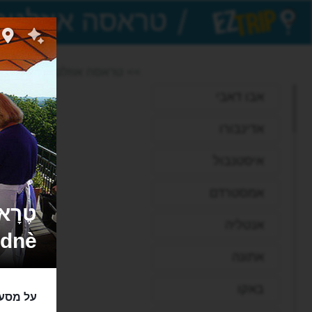
/
EZTrip
>> טראסה אוזלטה סטודנה
אבו דאבי
אדינבורו
איסטנבול
אמסטרדם
אנטליה
udnè
אתונה
באקו
על מסעד