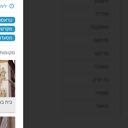
ליסבון
לימי
מדריד
טראסה 
מוסקבה
מקדשי 
מסעדות
מילאנו
מקומות 
מרקש
נאפולי
ניו יורק
סופיה
בית באר הזהב
סיאול
סיישל