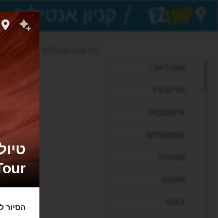
/
EZTrip
>> קניון אנטילופ
אבו דאבי
אדינבורו
איסטנבול
אמסטרדם
אנטליה
Tour
אתונה
באקו
הסיור ל