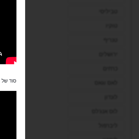
טביליסי
טוקיו
טנריף
ירושלים
כרתים
סוד של בל
לאס וגאס
לונדון
לוס אנג'לס
ליברפול