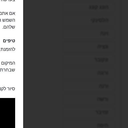
הונג קונג
אם אתם מ
הלסינקי
השמש הנכ
שלהם.
וינה
טיפים
ונציה
להזמנת ס
ונקובר
המיקום ש
שבחרתם 
ורונה
ורנה
סיור לקני
ורשה
זנזיבר
חיפה