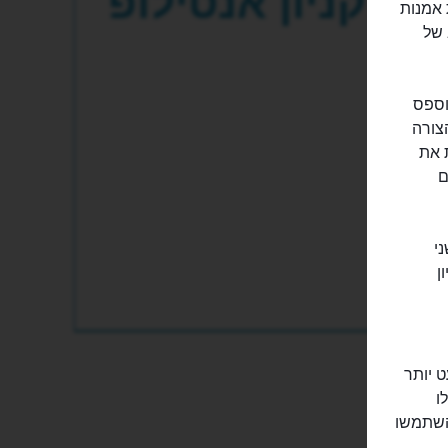
קניון אנטילופ
יצירת אמנות
 של
וספס
צורה
 את
ם
י
ן
Photo Package, שהוא מעט יותר
ו
השתמשו