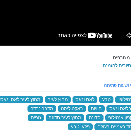
מצורפים:
יורים להזמנה
 ושעות פתיחה
נטילופ
‏
טבע
‏
לאס וגאס
‏
מחוץ לעיר
‏
מחוץ לעיר לאס וגאס
 בלאס וגאס
‏
חוויות
‏
באקט ליסט
‏
מדבר נבדה
‏
ניון אנטילופ
‏
סדונה
‏
מחוץ לעיר סדונה
‏
נופים
‏
חד פעמיים בעולם
‏
פלאי טבע
‏