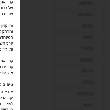
בודפשט
של הטבע,
צורות ה
בוקרשט
בורגס
זהו קניו
ומרתק לע
בטומי
המיוחדת 
קרני השמ
בלגרד
ומיוחדים
בנגקוק
קניון אנ
קניונים 
בריסל
אנטילופ 
ברלין
טיפים ל
ברצלונה
יקר אבל 
לעצור ה
דובאי
בעדשה 