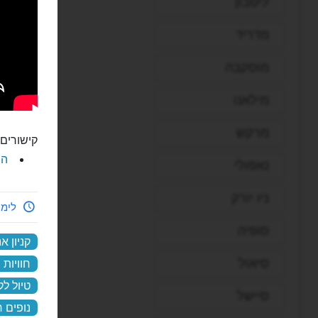
ליסבון
מדריד
מוסקבה
מילאנו
מרקש
קישורים 
הס
נאפולי
ניו יורק
לימי
סופיה
קניון א
סיאול
חוויות
טיול לק
סיישל
נופים 