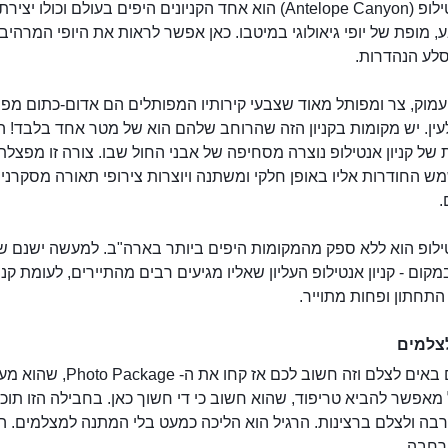
קניון אנטילופ (Antelope Canyon) הוא אחד הקניונים היפים בעולם וכולו 
 מופת של יופי גיאולוגי במיטבו. כאן אפשר לראות את היופי המרהיב
סלע הנהדרות.
ן עמוק, צר ומפותל מאוד שצבעי קירותיו המפותלים הם אדום-כתום מפ
ין. יש מקומות בקניון הזה שהרוחב שלהם הוא של מטר אחד בלבד! ה
של קניון אנטילופ נוצרה מסחיפה של אבני החול שבו. צורה זו מפצלת
ש החודרות אליו באופן חלקי ומשתנה ויוצרות צירופי תאורה מסקרני
.
טילופ הוא ללא ספק מהמקומות היפים ביותר בארה"ב. למעשה ישנם שנ
במקום - קניון אנטילופ העליון שאליו מגיעים רבים מהתיירים, לעומת קניו
התחתון ופחות מתוייר.
טיול לקניון אנטילופ
צלמים
אם אתם באים לצלם וזה חשוב לכם אז קחו את ה- 
מאפשר להביא טריפוד, שהוא חשוב כי די חשוך כאן. בחבילה הזו תוכל
רבה ולצלם ברצינות. הרגיל הוא הליכה כמעט בלי המתנה למצלמים. 
רחבה.