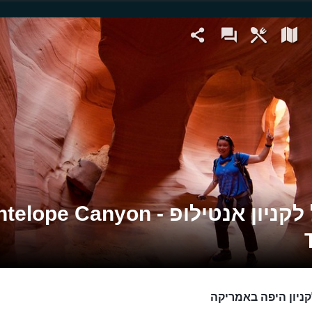
טיול לקניון אנטילופ - lope Canyon
קניון היפה באמריקה