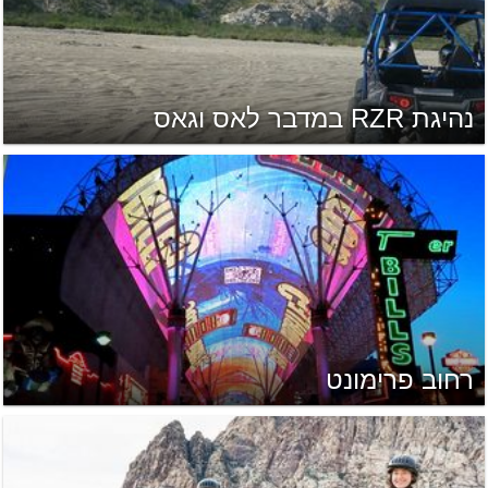
נהיגת RZR במדבר לאס וגאס
רחוב פרימונט