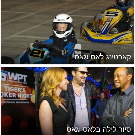
קארטינג לאס וגאס
סיור לילה בלאס וגאס