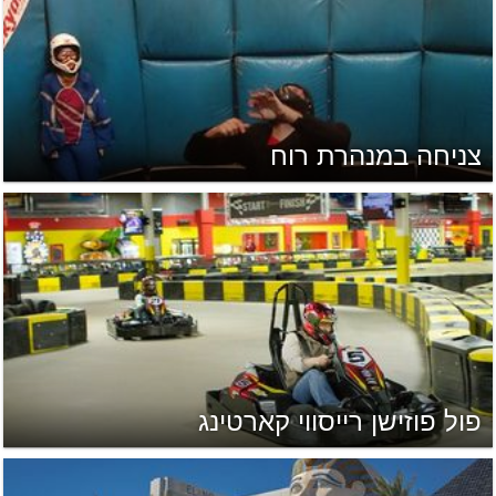
צניחה במנהרת רוח
פול פוזישן רייסווי קארטינג