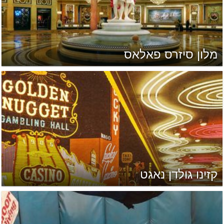
מלון סיזרס פאלאס
קזינו גולדן נאגט