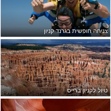
צניחה חופשית בגרנד קניון
טיול לקניון ברייס