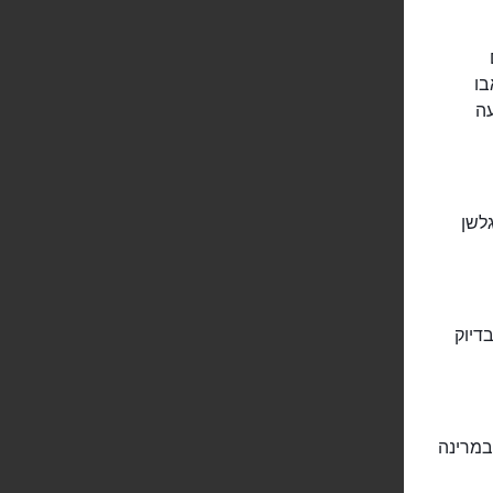
בו
עה
גלשן
דיוק
במרינה