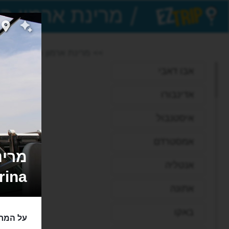
/
EZTrip
>> מרינת ארמון האמירויות
אבו דאבי
אדינבורו
איסטנבול
אמסטרדם
אנטליה
rina
אתונה
באקו
על המרי