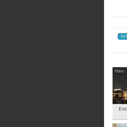
ות
‏
768m