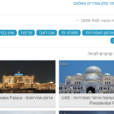
ר מלון אמירייט פאלאס
שיו: 9:00–18:00
ארמון האמירויות
‏
ספורט ימי
‏
אבו דאבי
‏
מרינות
‏
שיט בסיר
‏
קרובים לטיול:
569m
ארמון נשיאות איחוד האמירויות - UAE
ארמון אמיראטס - Emirates Palace
Presidential 