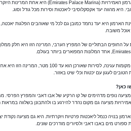
מרינת ארמון האמירויות (Emirates Palace Marina) היא אחת המרינות
י. היא מהווה יעד אקסקלוסיבי ליאכטות וסירות מכל גודל וסוג.
ת הארמון היא יעד נחמד כמובן גם לכל מי שאוהבים הפלגות יאכטה,
אוכל משובח.
על החופים הבתוליים של המפרץ הערבי, המרינה הזו היא חלק ממלון
לונות המפוארים ביותר בעולם.
עם 167 מקומות עגינה, לסירות שאורכן הוא עד 100 מטר, המרינה הזו היא 
הטובים לעגון עם יכטות וכלי שיט באזור.
מרינת ארמון האמירויות
 כאן?
ציעה נופים מדהימים של קו הרקיע של אבו דאבי והמפרץ הפרסי. מר
מירויות מציעה גם מקום נהדר להירגע בו ולהתבונן בשלווה במראות ה
רמון בנויה כנמל ליאכטות פרטיות ויוקרתיות. היא גם מציעה נקודת יצ
ת ספורט מים באבו דאבי ולסיורים מודרכים שונים.