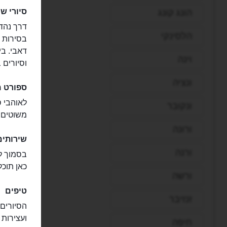
סיורי שי
הונג קונג
דרך נהדר
הלסינקי
בסירות מ
דאבי. בי
וינה
וסיורים 
ונציה
ספורט מ
לאוהבי ס
ונקובר
משוטים,
ורונה
שירותים
ורנה
בסמוך למ
כאן תוכל
ורשה
טיפים
זנזיבר
הסיורים 
ועצירות 
חיפה