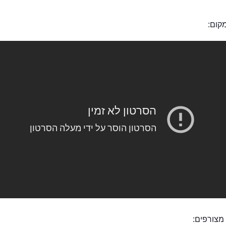
קום:
מצורפים: