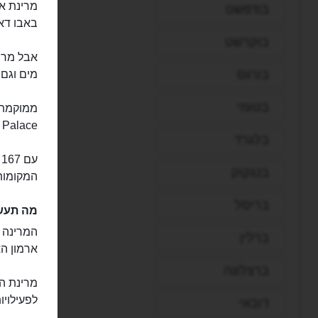
בודפשט
באבו דאב
בוקרשט
אבל מרינ
בורגס
מים וגם 
בטומי
ממוקמת 
Emirates Palace, אחד המ
בלגרד
בנגקוק
המקומות 
בריסל
מה תעשו
המרינה מ
ברלין
ארמון הא
ברצלונה
מרינת הא
לפעילויו
דובאי