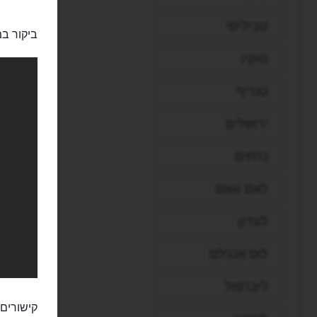
טביליסי
ביקור במ
טוקיו
טנריף
ירושלים
כרתים
לאס וגאס
לונדון
לוס אנג'לס
ליברפול
קישורים 