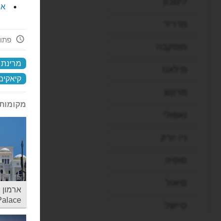
ליסבון
את
מדריד
פתוח עכ
מוסקבה
מרינת 
מילאנו
קיאקים
מרקש
מקומות 
נאפולי
ניו יורק
סופיה
סיאול
Palace
סיישל