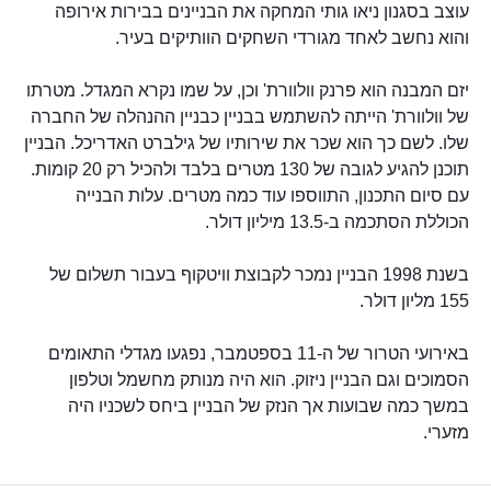
עוצב בסגנון ניאו גותי המחקה את הבניינים בבירות אירופה
והוא נחשב לאחד מגורדי השחקים הוותיקים בעיר.
יזם המבנה הוא פרנק וולוורת' וכן, על שמו נקרא המגדל. מטרתו
של וולוורת' הייתה להשתמש בבניין כבניין ההנהלה של החברה
שלו. לשם כך הוא שכר את שירותיו של גילברט האדריכל. הבניין
תוכנן להגיע לגובה של 130 מטרים בלבד ולהכיל רק 20 קומות.
עם סיום התכנון, התווספו עוד כמה מטרים. עלות הבנייה
הכוללת הסתכמה ב-13.5 מיליון דולר.
בשנת 1998 הבניין נמכר לקבוצת וויטקוף בעבור תשלום של
155 מליון דולר.
באירועי הטרור של ה-11 בספטמבר, נפגעו מגדלי התאומים
הסמוכים וגם הבניין ניזוק. הוא היה מנותק מחשמל וטלפון
במשך כמה שבועות אך הנזק של הבניין ביחס לשכניו היה
מזערי.