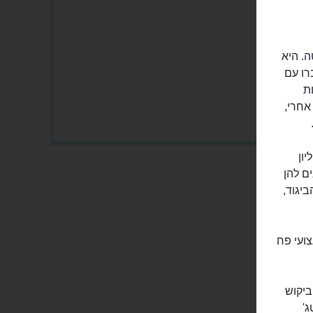
הגברת קרלוטה. היא
רו עם
ת
אחרי,
ון
ם להן
יגוד,
צועי פח
ביקוש
ג'