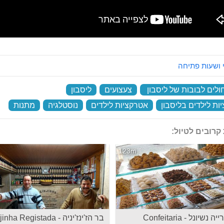
 ושעות פתיחה
ולים לבובות של ליסבון
‏
צעצועים
‏
ליסבון
‏
ות לילדים בליסבון
‏
אטרקציות לילדים
‏
נוסטלגיה
‏
מתנות
‏
קרובים לטיול:
123m
קונפיטרייה נשיונל - Confeitaria
בר הז'ינז'יניה - Ginjinha Registada