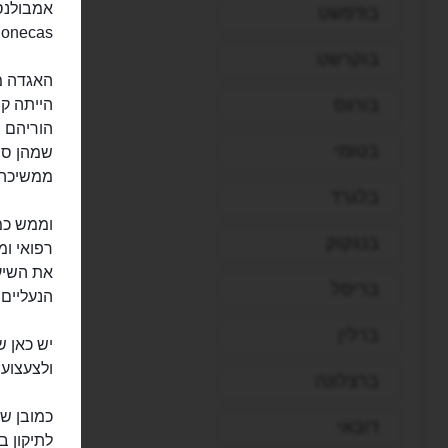
בודפשט
Bonecas) שבליסבון מטפלים בבובות ממש כמו בחולים 
בוקרשט
בורגס
הייתה ק
הוריהם ב
בטומי
שמהן סבל
ממשיכה 
בלגרד
וממש כמו
בנגקוק
רפואי ומ
את השיער
בריסל
הנעליים 
ברלין
יש כאן ש
ולצעצועי
ברצלונה
כמובן של
דובאי
לתיקון ב