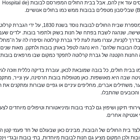
אמבולנסים עוד אין להם, אבל בבית החולים המפורסם לבובות (Hospital de
אנושיים.
האגדה מספרת שבית החולים לבובות נוסד בשנת 1830, על ידי 
שישה, שנהגה לשבת בפתח של חנות בשוק ולתפור בובות. ילדים שעב
דרך לקניות, עצרו מעת לעת ליד גברת קרלוטה וסיפרו לה על ה"מחלו
ו הבובות שלהם". היא נהגה לטפל באותן בובות ולתקנן. מאות שנים 
החנות הקטנה של גברת קרלוטה לתפקד כמקום שבו מרפאים בובות.
בית החולים לבובות
 בבית חולים, כל בובה שמובאת לכאן, עוברת בדיקה כללית וזוכה לגילי
יטה שבה היא מאושפזת. כאן מטופלות בובות חרסינה, עץ ונייר, מתקני
, משתילים אברים, מחליפים עיניים או גפיים שבורות ומתקנים את הב
והכובעים שהתבלו.
ירותי תיקון ושיפוץ גם לבתי בובות ומיניאטורות וטיפולים מיוחדים לצע
 אנטיקה אחרים.
צד בית החולים של הבובות, מבינים כאן שבעולם של חד פעמי קטן ה
ובות ולכן המקום מציע גם חנות לבובות מיוחדות, בתי בובות ובגדי וינט