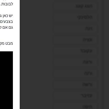
לבובות.
הונג קונג
יש כאן ג
הלסינקי
בצבעים, 
גם אם קצ
וינה
ונציה
מבט מקר
ונקובר
ורונה
ורנה
ורשה
זנזיבר
חיפה