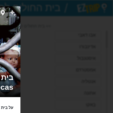
/
EZTrip
>> בית החולים לבובות של לי
אבו דאבי
אדינבורו
איסטנבול
אמסטרדם
אנטליה
cas
אתונה
באקו
על בית 