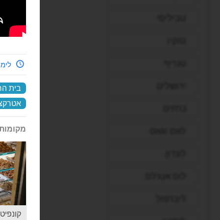
טביליסי
טוקיו
טנריף
לימי
ירושלים
בית הח
אטרקצי
כרתים
מקומות 
לאס וגאס
לונדון
לוס אנג'לס
ליברפול