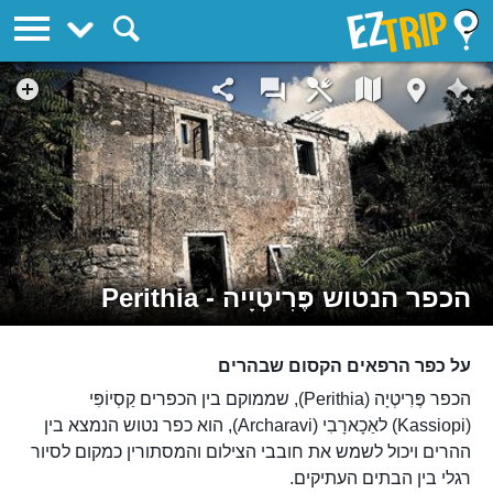
EZTrip
הכפר הנטוש פֶּרִיטְיָיה - Perithia
על כפר הרפאים הקסום שבהרים
הכפר פֶּרִיטְיָה (Perithia), שממוקם בין הכפרים קַסְיוֹפִּי
(Kassiopi) לאַכָארָבִי (Archaravi), הוא כפר נטוש הנמצא בין
ההרים ויכול לשמש את חובבי הצילום והמסתורין כמקום לסיור
רגלי בין הבתים העתיקים.