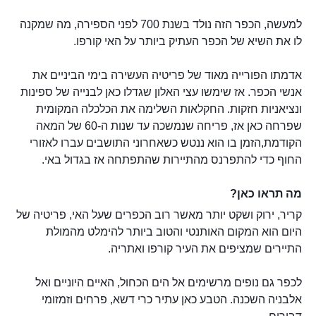
למעשה, הכפר הזה נולד בשנת 700 לפני הספירה, מה שמקנה
לו את השיא של הכפר העתיק ביותר על האי קורפו.
אדמתו הפורייה מאוד של פריטיה העשירה בימי הביניים את
אנשי הכפר. אז שימשו עצי האלון שגדלו כאן לבנייה של ספינות
ונציאניות חזקות. החקלאות השלימה את הכלכלה המקומית
שפרחה כאן אז, פריחה שנמשכה עד שנות ה-60 של המאה
הקודמת,הזמן בו הוא ננטש כשאחרוני התושבים עברו לאזורי
החוף כדי להתפרנס מהתיירות שהתפתחה אז בגדול באי.
מה תראו כאן?
קריר, ירוק ושקט יותר מאשר רוב הכפרים שעל האי, פריטיה של
היום הוא המקום האותנטי והטוב ביותר להימלט מהמולת
התיירים שמציפים את העיר קורפו ואתריה.
לכפר גם נופים מרשימים אל הים הכחול, האיים היוניים ואל
אלבניה השכנה. הטבע כאן עתיר כרי דשא, פרחים וזמזומי