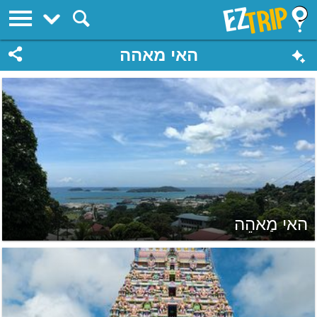
EZTrip
האי מאהה
האי מַאהֵה