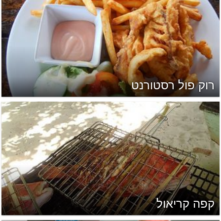
רוק פול רסטורנט
קפה קריאול