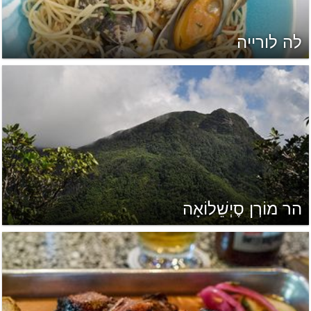
לה לורייה
הר מוֹרְן סֶיְשֵׁלוֹאָה