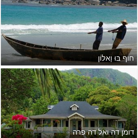
חוף בּוּ וָאלּוֹן
דומן דה ואל דה פרה