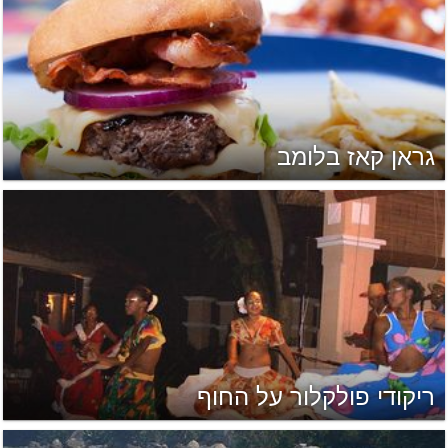
גראן קאז בלומב
ריקודי פולקלור על החוף