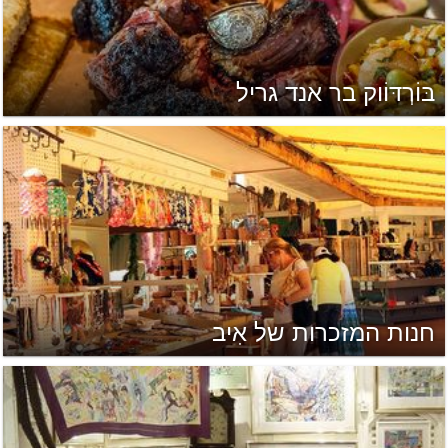
בּוֹרְדּוֹוק בר אנד גריל
חנות המזכרות של אִיב