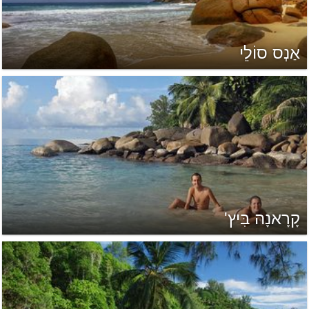
אַנְס סוֹלֵי
קָרָאנָה בִּיץ'