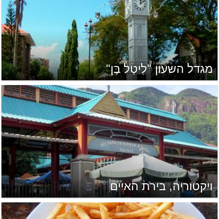
מגדל השעון "לִיטְל בֶּן"
ויקטוריה, בירת האיים