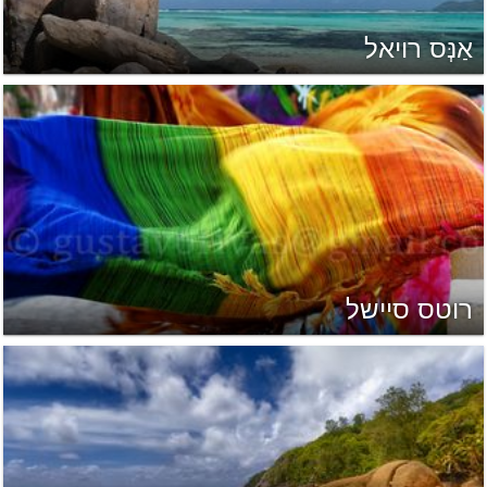
אַנְּס רויאל
רוטס סיישל