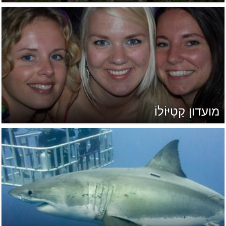
מועדון קַטְיּוֹלוֹ