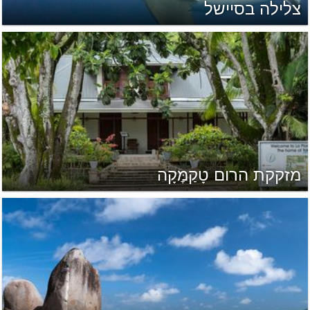
צלילה בסיישל
מזקקת הרום טָקַמׇּקָה