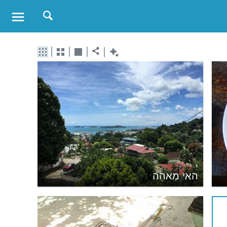
האי מַאהֵה