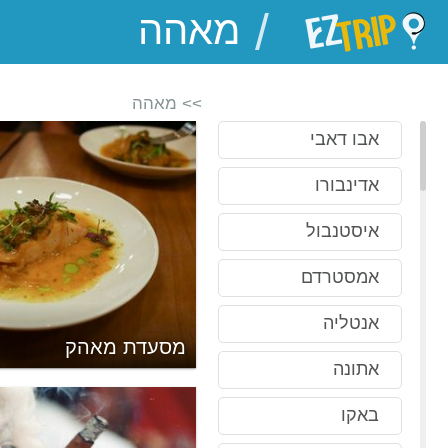
/
EZTrip
>> מאהה
אבו דאבי
אדינבורו
איסטנבול
אמסטרדם
אנטליה
ניים של ויקטוריה
מסעדת מאהק
אתונה
באקו