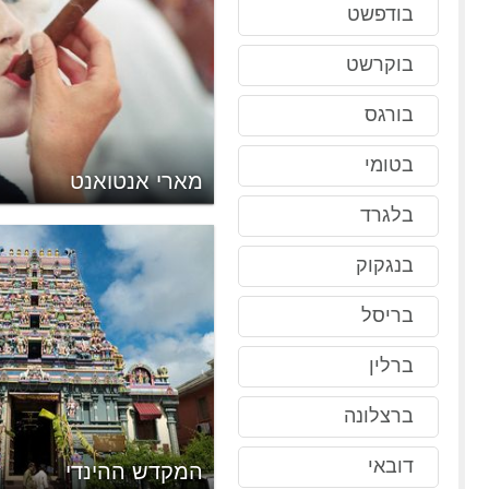
בודפשט
בוקרשט
בורגס
בטומי
לאומי להיסטוריית סיישל
מארי אנטואנט
בלגרד
בנגקוק
בריסל
ברלין
ברצלונה
דובאי
ל דה פרה
המקדש ההינדי