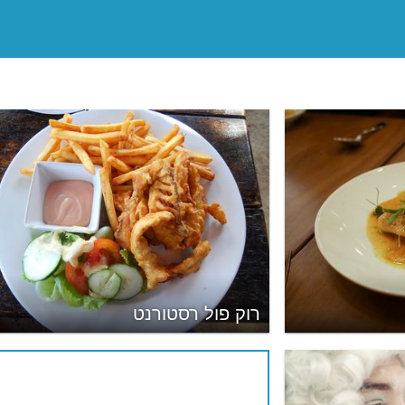
רוק פול רסטורנט