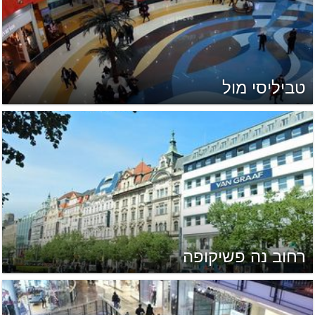
טביליסי מול
רחוב נה פשיקופה