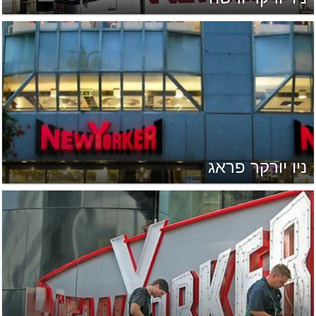
ניו יורקר פראג