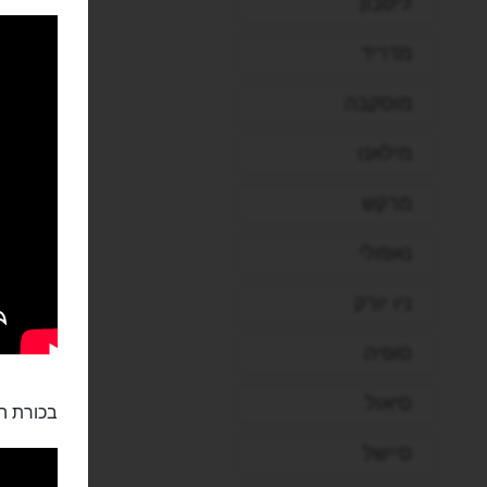
ליסבון
מדריד
מוסקבה
מילאנו
מרקש
נאפולי
ניו יורק
סופיה
סיאול
בכורת ה
סיישל