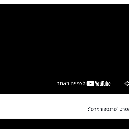
סרט "טרנספורמרס":