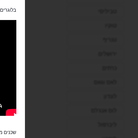
בלוגרים:
טביליסי
טוקיו
טנריף
ירושלים
כרתים
לאס וגאס
לונדון
לוס אנג'לס
ליברפול
שכנים מ