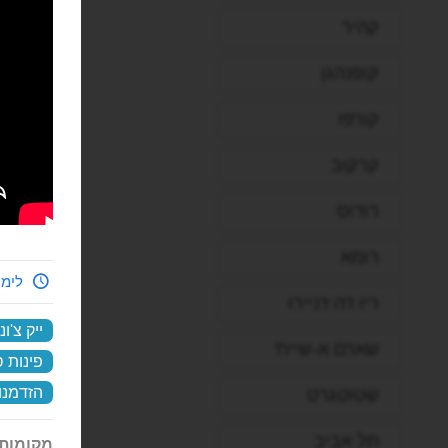
קהיר
קופנהגן
קורפו
קרקוב
רודוס
רומא
לימי
ריו דה ז'ניירו
ייק צ'ונ
שארם א-שייח'
פינות ס
הזדמנוי
שטוטגרט
תל אביב
מקומות 