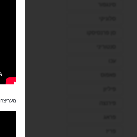
סינגפור
סלוניקי
סן פרנסיסקו
סנטוריני
עכו
פאפוס
פיליון
מעריצה 
פירנצה
פראג
פריז