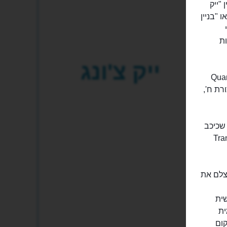
"ייק
או "בניין
ות
ייק צ'ונג
 הזה למבנה הפופולרי ביותר בשכונת קוורי ביי (Quarry
רת ח',
שכיכב
Transformers:
לצלם את
ית
ית
קום