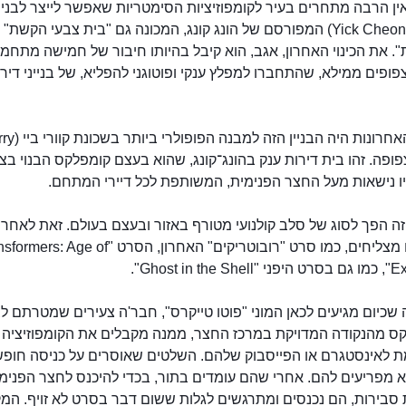
ן הרבה מתחרים בעיר לקומפוזיציות הסימטריות שאפשר לייצר לבניין 
צ'ינג" (Yick Cheong) המפורסם של הונג קונג, המכונה גם "בית צבעי הקשת" 
 את הכינוי האחרון, אגב, הוא קיבל בהיותו חיבור של חמישה מתחמי
פופים ממילא, שהתחברו למפלץ ענקי ופוטוגני להפליא, של בנייני דיר
בשנים האחרונות היה הבניין
 הצפופה. זהו בית דירות ענק בהונג־קונג, שהוא בעצם קומפלקס הבנוי בצו
ו נישאות מעל החצר הפנימית, המשותפת לכל דיירי המתחם.
ה הפך לסוג של סלב קולנועי מטורף באזור ובעצם בעולם. זאת לאחר 
בסרטים מצליחים, כמו סרט "רובוטריקים" האחרון, הסרט " Age of
Ghost in t".
 שכיום מגיעים לכאן המוני "פוטו טייקרס", חבר'ה צעירים שמטרתם 
ס מהנקודה המדויקת במרכז החצר, ממנה מקבלים את הקומפוזיציה
 לאינסטגרם או הפייסבוק שלהם. השלטים שאוסרים על כניסה חופש
א מפריעים להם. אחרי שהם עומדים בתור, בכדי להיכנס לחצר הפנימ
 סבירות, הם נכנסים ומתרגשים לגלות ששום דבר בסרט לא זויף. המ