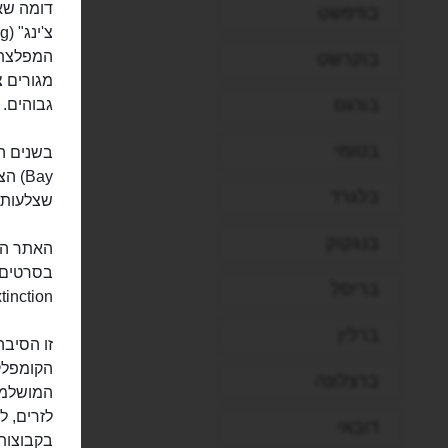
דומה שאי
בודפשט
המפלצת".
בוקרשט
מגורים צ
בורגס
גבוהים.
בטומי
Bay)
בלגרד
שצלעותי
בנגקוק
האתר הז
בריסל
Extinction", כמו גם בסרט היפני "he Shell
ברלין
זו הסיבה
הקומפלק
ברצלונה
המושלמת
לזרים, ל
דובאי
בקבוצות