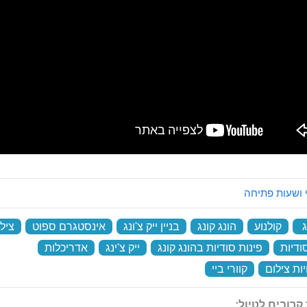
 ושעות פתיחה
ג
‏
קולנוע
‏
הונג קונג
‏
בניין ייק צ'ונג
‏
אינסטגרם ספוט
‏
ציל
ודיות
‏
פינות סודיות בהונג קונג
‏
ייק צ'ינג
‏
אדריכלות
‏
ות צילום
‏
קוורי ביי
‏
קרובים לטיול: