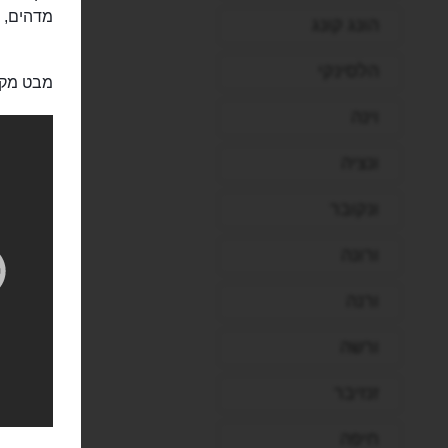
מדהים, כ
הונג קונג
הלסינקי
מבט מקר
וינה
ונציה
ונקובר
ורונה
ורנה
ורשה
זנזיבר
חיפה