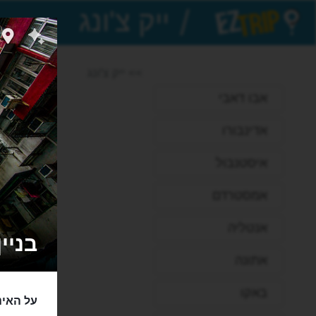
/
EZTrip
>> ייק צ'ונג
אבו דאבי
אדינבורו
איסטנבול
אמסטרדם
אנטליה
בניין יי
אתונה
באקו
על האינ