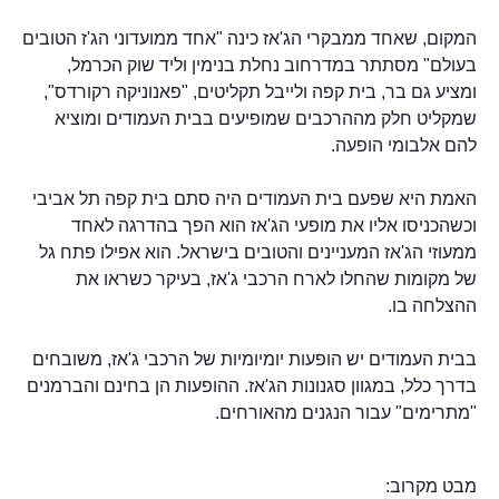
המקום, שאחד ממבקרי הג'אז כינה "אחד ממועדוני הג'ז הטובים
בעולם" מסתתר במדרחוב נחלת בנימין וליד שוק הכרמל,
ומציע גם בר, בית קפה ולייבל תקליטים, "פאנוניקה רקורדס",
שמקליט חלק מההרכבים שמופיעים בבית העמודים ומוציא
להם אלבומי הופעה.
האמת היא שפעם בית העמודים היה סתם בית קפה תל אביבי
וכשהכניסו אליו את מופעי הג'אז הוא הפך בהדרגה לאחד
ממעוזי הג'אז המעניינים והטובים בישראל. הוא אפילו פתח גל
של מקומות שהחלו לארח הרכבי ג'אז, בעיקר כשראו את
ההצלחה בו.
בבית העמודים יש הופעות יומיומיות של הרכבי ג'אז, משובחים
בדרך כלל, במגוון סגנונות הג'אז. ההופעות הן בחינם והברמנים
"מתרימים" עבור הנגנים מהאורחים.
מבט מקרוב: