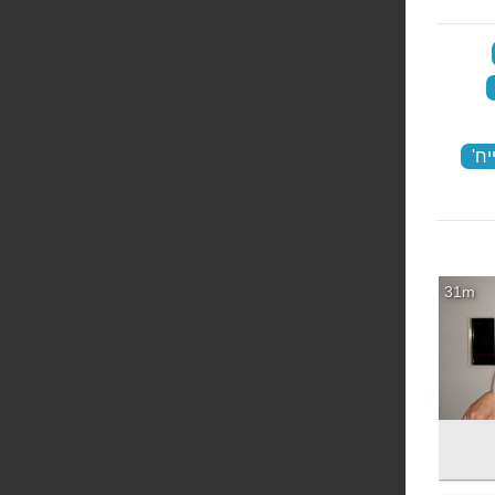
‏
‏
ח'
‏
31m