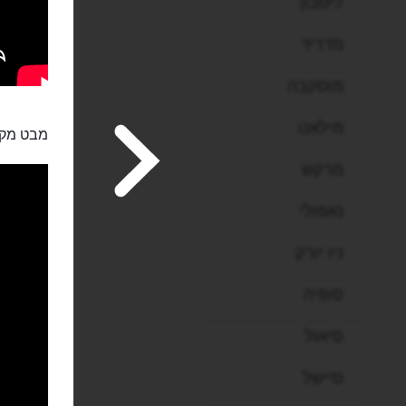
ליסבון
מדריד
מוסקבה
מילאנו
מבט מקר
מרקש
נאפולי
ניו יורק
סופיה
סיאול
סיישל