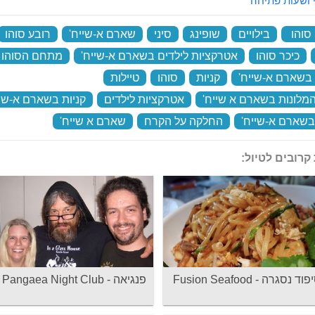
 ושעות פתיחה
והו
‏
בילויים
‏
שופינג
‏
סיני
‏
שארם א-שייח'
‏
רובע סוהו
‏
כיכר סוהו
‏
אטרקציות לילדים בשארם א-שייח'
‏
מתחם הסוהו
 בשארם א-שייח'
‏
קניות
‏
סוהו
‏
טיילות
‏
המלונות בשארם א שייח'
‏
אטרקציות לילדים
‏
קניות בשארם א-שיי
בשארם א-שייח'
‏
החלקה על הקרח
‏
שארם א שייח'
‏
קרובים לטיול:
 נסגרה - Fusion Seafood
פנגיאה - Pangaea Night Club