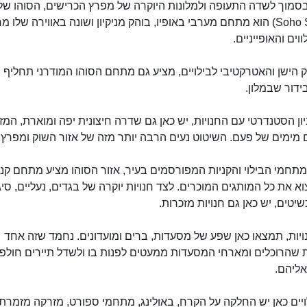
סמוך לשדה התעופה ולמלונות היוקרה של מפרץ הכרישים, הסוהו ש
(Soho Square) הוא מתחם מערבי באופיו, בוהק מניקיון ושונה באווירה שלו מ
וים והאופייניים.
 הישן והאטרקטיבי לבילויים, מציע גם מתחם הסוהו המודרני תחליף מ
ידור שבמלון.
ון הסטנדרטי עם החנויות, יש כאן גם שדרה חיצונית יפה ומוארת, המז
מימים של פעם. השיטוט נעים הרבה יותר מזה של אזור השוק ומפרץ 
חמי הבילוי והקניות המפורסמים בעיר, אזור הסוהו מציע מתחם קניו
וא את כל המותגים המוכרים. לצד חנויות יוקרה של בגדים, נעליים, סיג
יטים, יש כאן גם חנויות מזכרות.
יות, תמצאו כאן שפע של מסעדות, ברים ומועדונים. נחמד שזה אחד
 שהרוכלים ומארחי המסעדות ממעטים לפנות בו ולשדל תיירים חולפ
אליהם.
ויים כאן יש החלקה על הקרח, באולינג, מתחמי ספורט, מזרקה מזמרת