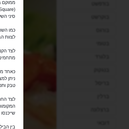
ממוקם ב
בודפשט
סיני השלו
בוקרשט
בורגס
כמו השוק
לצוות הב
בטומי
לצד הקני
בלגרד
מתחמים 
בנגקוק
כאחד ממת
ניתן למצ
בריסל
טבק ותכש
ברלין
לצד החנו
המקומות
ברצלונה
שייכנסו 
דובאי
בין הביל