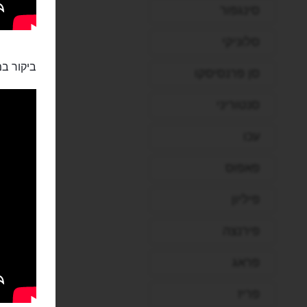
סינגפור
סלוניקי
ביקור במ
סן פרנסיסקו
סנטוריני
עכו
פאפוס
פיליון
פירנצה
פראג
פריז