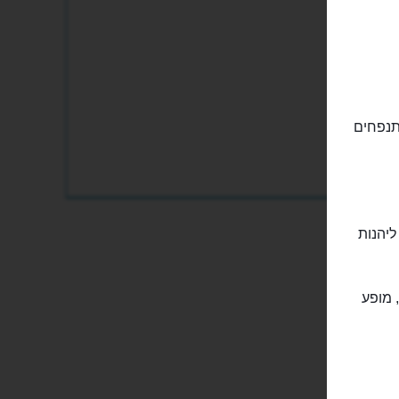
תנפחים
ליהנות
 מופע