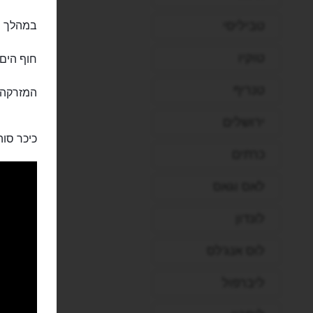
טביליסי
במהלך שע
טוקיו
חוף הים 
טנריף
המזרקה המוזיק
ירושלים
כיכר סוהו
כרתים
לאס וגאס
לונדון
לוס אנג'לס
ליברפול