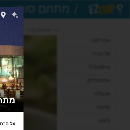
/
EZTrip
>> מתחם סוהו
אבו דאבי
אדינבורו
איסטנבול
אמסטרדם
אנטליה
מתחם ו
אתונה
באקו
על ה"מי