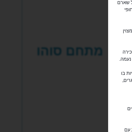
ל שארם
חופי
צוין
מתחם סוהו
כירה
נעמה.
ת בו
רים,
ים
 עם