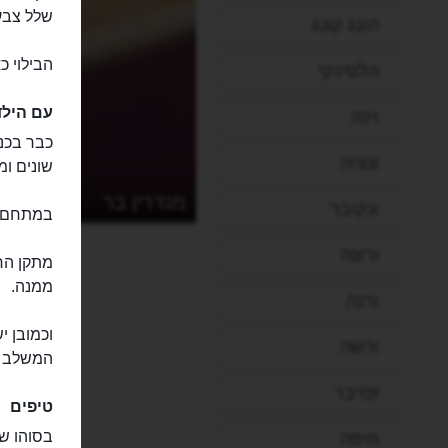
שלל צבעי
הונג קונג
הבילוי 
הלסינקי
עם הילד
וינה
כבר בכני
ונציה
שונים ומ
מנדרין בר
ונקובר
במתחם גם
ורונה
מתקן החל
ממנה.
ורנה
וכמובן י
ורשה
המשלב או
זנזיבר
טיפים
בסוהו שו
חיפה