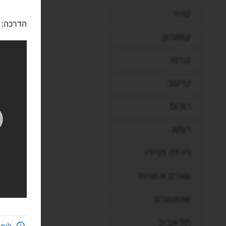
קהיר
הדרכה:
קופנהגן
קורפו
קרקוב
רודוס
רומא
ריו דה ז'ניירו
שארם א-שייח'
שטוטגרט
תל אביב