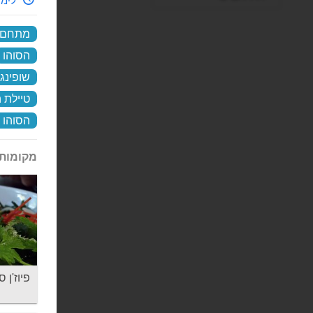
לימי
מתחם ס
הסוהו
שופינג
טיילת 
הסוהו 
מקומות 
פיוז'ן סיפוד