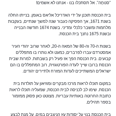
"סנוחֶה". אל תסתכלו בנו - אנחנו לא אשמים!
בית הכנסת תוכנן על ידי האדריכל אליאס באומן. בנייתו החלה
בשנת 1671, אך הפסיקה כעבור שנה למשך שנתיים, בעקבות
מלחמות ומשבר כלכלי ומדיני. בשנת 1674 חודשה הבנייה
ובשנת 1675 נחנך בית הכנסת.
בשנות ה-70 וה-80 של המאה ה-20, לאחר שרוב יהודי העיר
אמסטרדם עברו לפרברים, כמעט ולא נותרו בו מתפללים
קבועים. בית הכנסת הפך אז פעיל רק בשבתות. למרות שבית
הכנסת ברובו שייך לעדה הפורטוגזית, רוב המתפללים בו הם
ישראלים המשתייכים לעדות המזרח ולתיירים יהודים.
במקום תוכלו לראות מרכז מבקרים ומוזיאון על תולדות בית
הכנסת. שימו לב לכניסה לבית הכנסת, שמעליה תוכלו לראות
כתובת החרוטה באותיות עבריות. מצוטט כאן פסוק ממזמור
בספר תהילים.
בית הכנסת בנוי על יסודות עץ הניצבים במים. על מנת לבצע