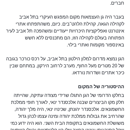
חברים.
בעבר היה גן העצמאות מקום המפגש העיקרי בתל אביב
לקהילה הגאה, קהילת הלהט"בים. כיום, משהתפתחו אתרי
אינטרנט ואפליקציות היכרויות ייעודיים ומשהפכה תל אביב לעיר
הפתוחה בעולם לקהילה הזו, הם מתכנסים ללא חשש
באינספור מקומות ואתרי בילוי.
הגן נמצא מדרום למלון הילטון בתל אביב, על רכס כורכר בגובה
של 20 מטרים מעל החוף, מערב לרחוב הירקון, במתחם שבין
כיכר אתרים ושדרות נורדאו.
ההיסטוריה של המקום
בחלקו הדרומי של הגן התגלו שרידי מצודה עתיקה, שהייתה
חלק מקו הביצורים שבנה אלכסנדר ינאי, לאורך חופי ממלכת
החשמונאים. אלכסנדר יהונתן, שכינויו ינאי, היה מלך יהודה,
שהרחיב את גבולות ממלכת יהודה ומינה עצמו לכהן גדול
משושלת החשמונאים בתקופת הבית השני. הוא היה ידוע כמי