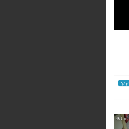
 קי
‏
461m