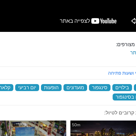
מצורפים:
ר
 ושעות פתיחה
‏
בילויים
‏
סינגפור
‏
מועדונים
‏
הופעות
‏
יום רביעי
‏
קלארק
 בסינגפור
‏
קרובים לטיול:
50m