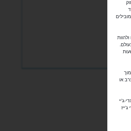
וק
ד
ובילים
ולהוות
עולם.
עות
מוך
רב או
-ג'יי
'ייז