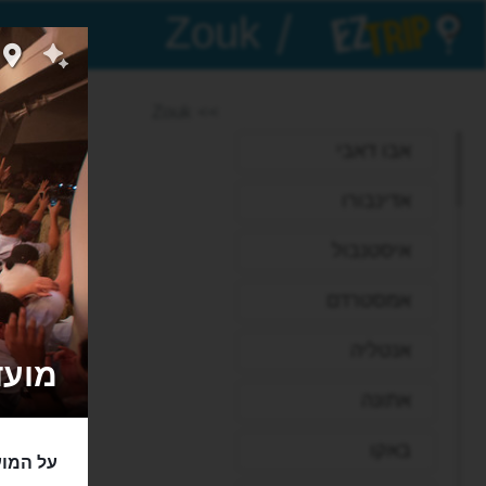
/
EZTrip
>> Zouk
אבו דאבי
אדינבורו
איסטנבול
אמסטרדם
אנטליה
מועדון זו
אתונה
באקו
על המוע