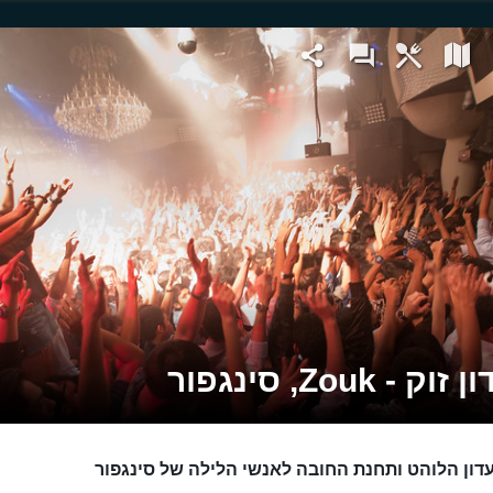
ק - Zouk, סינגפור
דון הלוהט ותחנת החובה לאנשי הלילה של סינגפור