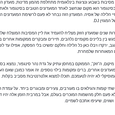
סיבות בשבוע ונציגות בינלאומית מתחלפת מהמון מדינות, מועדון הז
Zou) בסינגפור הוא מקום שנחשב לאחד המועדונים הטובים בסינגפור ולאח
י הלילה של אסיה. המועדון הזה נבחר לא פעם לרשימת המועדונים המ
המגזין DJ.
ת שנים שמועדון הזוק מצליח להעמיד את ליין המסיבות המוצלח שלו 
ש בין בליינים מקומיים נלהבים, תיירים ומבקרים ממקומות אחרים ב
ב, ירקדו ויבלו כאן כל הלילה וחלקם ימשיכו בלי הפסקה, אפילו עד לש
 המאוחרות שלמחרת.
מועדון זוק - Zouk, סינגפור
יקום, ה"זוק", הממוקם במחסן עתיק על גדת נהר סינגפור, נמצא בס
עדונים אחרים, ברים ומקומות בילוי נוספים. זה אומר כמובן שאם הע
מוסיקלי לא יהיה לטעמכם, תוכלו למצוא אלטרנטיבות מסביב בקלות.
שתי קומות והגילאים בו מעורבים, צעירים ומבוגרים ביחד. על עמדת הדי
 פעם חלק מהשמות המוכרים בעולם, אבל במרבית הזמן אלה יהיו די ג
ושווים, שיעיפו אתכם לשמיים.