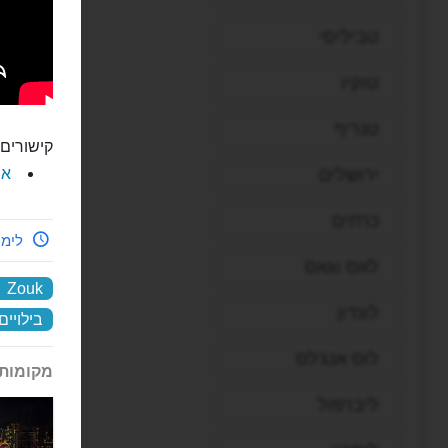
טביליסי
טוקיו
טנריף
קישורים 
את
ירושלים
כרתים
לימי
לאס וגאס
Zouk
לונדון
בילויים
לוס אנג'לס
מקומות 
ליברפול