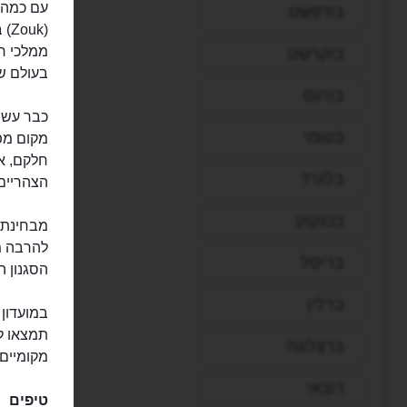
עם כמה מ
בודפשט
(k
ממלכי חי
בוקרשט
בעולם של 
בורגס
כבר עשרו
בטומי
מקום מפג
חלקם, אג
בלגרד
הצהריים
בנגקוק
מבחינת מ
להרבה מו
בריסל
הסגנון ה
ברלין
במועדון 
תמצאו לא
ברצלונה
מקומיים 
דובאי
טיפים