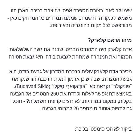
שימו לב לאבן בצורת הספרה אפס, שניצבת בכיכר. האבן הזו
משמשת כנקודה הרשמית, שממנה נמדדים כל המרחקים כאן -
מבודפשט לכל מקום בהונגריה ובאירופה.
מיהו אדאם קלארק?
אדם קלארק היה המהנדס הבריטי שבנה את גשר השלשלאות
הסמוך ואת המנהרה שמתחת לגבעת בודה, היא גבעת הטירה.
מכיכר אדם קלארק עולים ברכבת המדרון אל גבעת בודה, היא
גבעת המצודה, שבה שוכן ארמון המלך. הרכבת הזו שנקראת
"פוניקולר" נקראת כאן "בּוּדַאוָוארִי סִיקְלוֹ" (Budavari Siklo).
באמצעותה אפשר לעלות ולרדת את 260 המטרים אל הגבעה
בקלות, במקום במדרגות. לא רוצים קרונית חשמלית? - תוכלו
גם לתפוס אוטובוס מספר 26 למרומי הגבעה.
ביקור לא הכי סימפטי בכיכר: