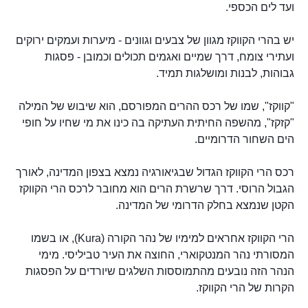
ועד לים הכספי.
יש בהרי הקווקז מגוון של צבעים וגוונים - מיערות ועמקים ירוקים
ועתירי צומח, דרך שמיים ואגמים תכולים וכמובן - פסגות
גבוהות, לבנות ומושלגות תמיד.
"קווקז", שמו של רכס ההרים המפורסם, הוא שיבוש של המילה
"קזקז", מהשפה החיתית העתיקה בה כינו את מי שחיו על חופי
הים השחור הדרומיים.
רכס הרי הקווקז הגדול שבגיאורגיה נמצא בצפון המדינה, לאורך
הגבול הרוסי. דרך שרשרת הרים הוא מחובר לרכס הרי הקווקז
הקטן שנמצא בחלק הדרומי של המדינה.
הרי הקווקז אחראים למימיו של נהר הקורה (Kura), או בשמו
המסורתי נהר המנטקוארי, החוצה את העיר טביליסי. מימי
הנהר הזה נובעים מהתמוססות השלגים שיורדים על הפסגות
הקרות של הרי הקווקז.