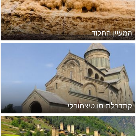
המעיין החלוד
קתדרלת סווטיצחובלי