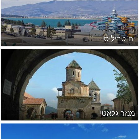
ים טביליסי
מנזר גלאטי