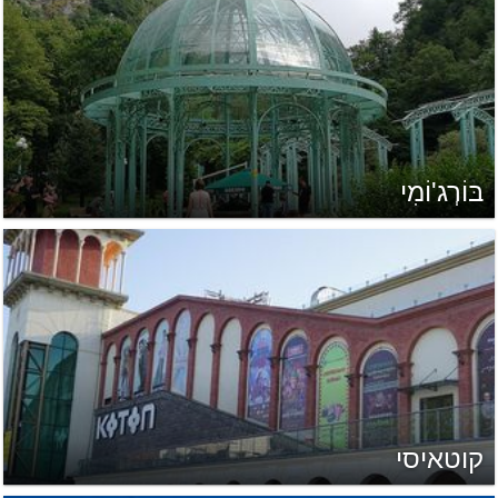
בּוֹרְג'וֹמִי
קוטאיסי