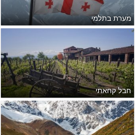
מערת בתלמי
חבל קחאתי