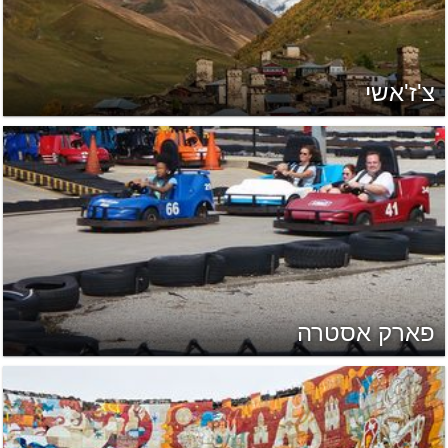
צ'ז'אשי
פארק אסטרה