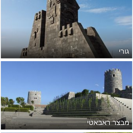
גורי
מבצר ראבאטי