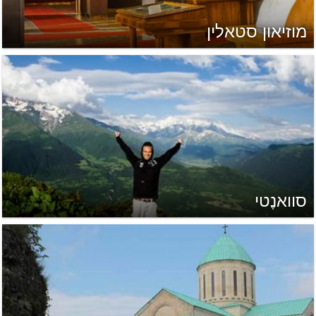
מוזיאון סטאלין
סוואנֶטי