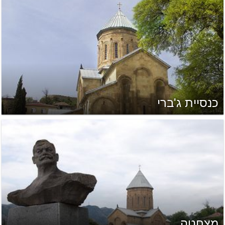
כנסיית ג'ברי
מצחטה