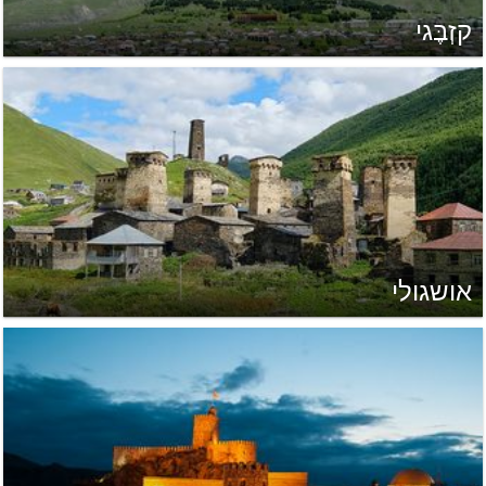
קזְבֶּגי
אושגולי