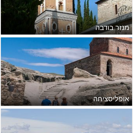
מנזר בודבה
אופליסציחה