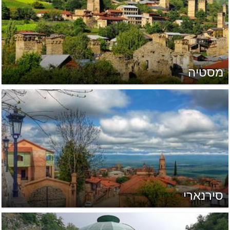
מסטיה
סירנארי