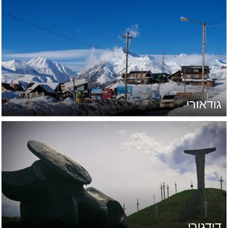
גודאורי
דידגורי