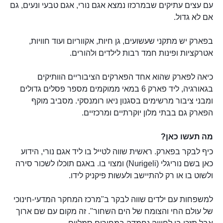
עם עצים עתיקים שבמרכזו נמצא אגם נורי, אגם טבעי ונעים, גם
אם לא גדול.
בפארק יש מתקני שעשועים, גן חיות, אקווריום ועוד חוויות,
אטרקציות ופינות חמד רבות לילדים ולהורים.
כיאה לפארק שהוא אחד הפארקים הציבוריים הוותיקים
בגאורגיה, ליד פארק 6 במאי ממוקמים מספר פסלים גדולים
ומבני ציבור מרשימים בסגנון ניאו רומנסקי. מסביב מוקף
הפארק גם בבתי מלון יוקרתיים ומרכזיים.
מה תעשו כאן?
כיף לבקר בפארק. ראשית שווה לטייל בו ליד אגם נורי, הידוע
כאן בשם נוריגלי (Nurigeli) ומצוי בו. באגם תוכלו לשכור סירה
ולשוט בו או רק להתיישב ולעשות פיקניק לידו.
למשפחות עם ילדים שווה לבקר ב"מרכז המחקר המדעי-חינוכי
של עולם החי והצומח של הים השחור". זה מקום עם שם ארוך