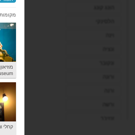
הונג קונג
מקומות 
הלסינקי
וינה
ונציה
ונקובר
מוזיאון 
Museum
ורונה
ורנה
ורשה
זנזיבר
קחלי ונדגלו - 
חיפה