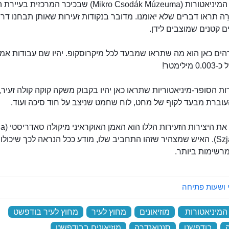
מוזיאון המיניאטורות
במוזיאון המיניאטורות (Mikro Csodák Múzeuma) שבכיכר המרכזי
נְדְרֵה תראו דברים שלא יאומנו. מדובר בנקודות זעירות שאותן תבחנו דר
 קטנים שמוצבים לידן.
ים כאן הוא מה שתראו שמבעד לכל מיקרוסקופ. יהיו שם עבודות אמנ
מילימטר!
רות הסופר-מיניאטוריות שתראו כאן יהיו בקבוק משקה קוקה קולה זעיר,
עוברת מבעד לקוף של מחט, לוח שחמט שניצב על חוד סיכה ועוד.
מי שיצר את היציר
Szjadrisztij). האיש שמצהיר שזהו התחביב שלו, מודע ככל הנראה לכך שיכולות
רשימות ביותר.
 ושעות פתיחה
 המיניאטורות
‏
מוזיאונים
‏
מחוץ לעיר
‏
מחוץ לעיר בודפשט
‏
‏
בודפשט
‏
סנטאנדרה
‏
מוזיאונים בבודפשט
‏