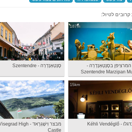
קרובים לטיול:
187m
המרציפן בסֶנְטְאֵנְדְרֵה -
סֶנְטְאֵנְדְרֵה - Szentendre
Szentendre Marzipan 
15km
Kéhli Vendéglő
מבצר וִישֶׁגְרָאד - isegrad High
Castle