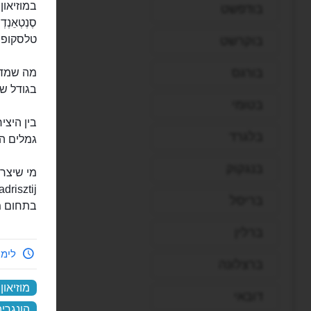
בודפשט
סֶנְטְאֵ
טלסקופים
בוקרשט
בורגס
מה שמדה
בגודל של כ-0.003 
בטומי
בין היצי
בלגרד
גמלים ה
בנגקוק
בריסל
בתחום מ
ברלין
לימי
ברצלונה
מוזיאון
דובאי
הונגריה