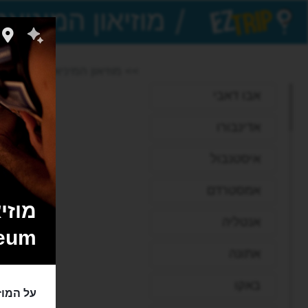
/
EZTrip
>> מוזיאון המיניאטורות
אבו דאבי
אדינבורו
איסטנבול
אמסטרדם
אנטליה
eum
אתונה
באקו
על המוז