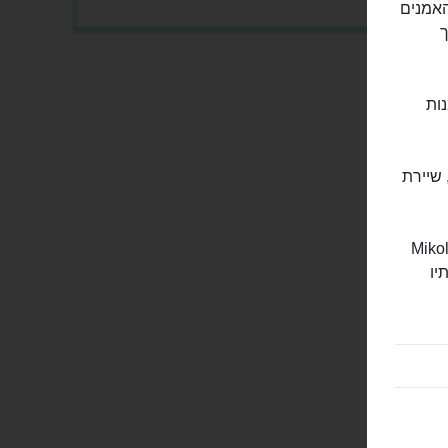
ת בעיירת האמנים
ך
ות
 שיירת
ות הזעירות הללו הוא האמן האוקראיני מיקולה סאדריסטי (Mikola
יו