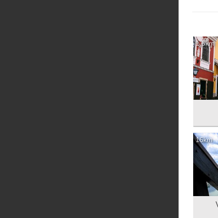
1.5km
16km
V