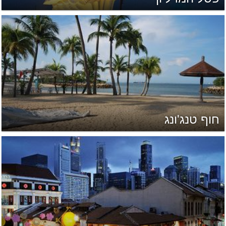
חוף טנג'ונג