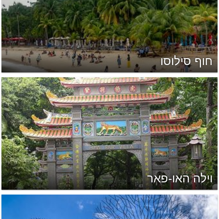
חוף סילוסו
וילה האו-פאר