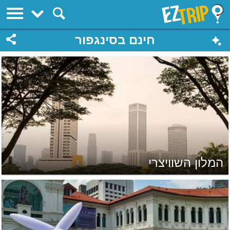
EZTrip
חינם בסינגפור
המלון השוויצרי