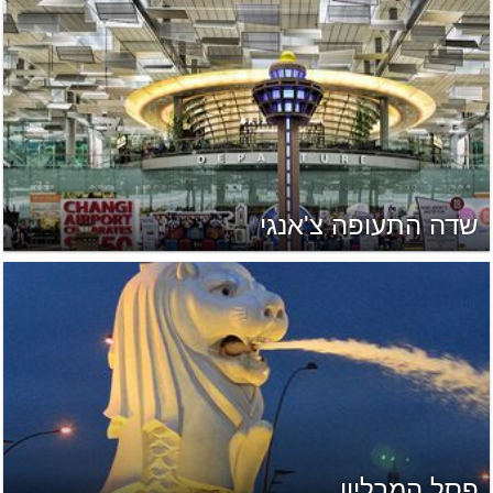
שדה התעופה צ'אנגי
פסל המרליון