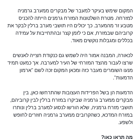
המקום שימש בעיקר למעבר של מבקרים ממערב גרמניה
למזרחה. מטרת השלטונות המזרח גרמנים הייתה להכניס
מטבע זר מהמערב. כך יכולים היו תושבי מערב ברלין לבקר את
קרוביהם שבמזרח, אם כי לזמן קצר ובהתחייבות על עמידה
בכללים ומגבלות נוקשים מאוד.
לכאורה, המבנה אמור היה לשמש גם כנקודת חצייה לאנשים
שרצו לעבור מהצד המזרחי של העיר למערבה. אך כמעט תמיד
מנעו השומרים מעבר כזה ומכאן המקום זכה לשם "ארמון
הדמעות".
הדמעות הן בשל הפרידות העצובות שהתרחשו כאן, בין
מבקרים ממערב גרמניה שביקרו במזרח ברלין לבין קרוביהם,
תושבי מזרח גרמניה, שלא הורשו לנסוע למערב ברלין ונותרו
במזרח המדכא, כשהקרובים ממערב גרמניה חוזרים לחופש
ולשפע.
מה תראו כאן?