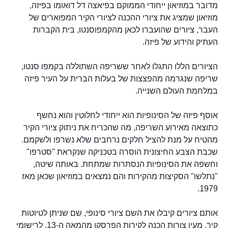
מדובר במוזיאון ייחודי הממוקם בפיאצה דל דואומו בפיזה,
מוזיאון שמציג את ציורי ההכנה לציורי הקיר המפוארים של
העבר, ציורים שהועברו לכאן מהקמפוסנטו, בית הקברות
העתיק והידוע של פיזה.
הציורים הללו התגלו לאחר ששריפה השתוללה בקמפו סנטו,
שריפה שנגרמה מהפצצות של בעלות הברית על העיר פיזה
במלחמת העולם השנייה.
אוסף פיזה של הסינופיות הוא ייחודי לחלוטין והוא נחשף
כתוצאה מאירוע השריפה, מה שהכריח את ניתוק ציורי הקיר
מהטיח על מנת להציל חלקים נרחבים שלא נשרפו ולשקמם.
שכבת הצבע החיצונית הוסרה בטכניקה שנקראת "סטרפו"
וחשפה את הסינופיות הנסתרות שמתחת. באותה שיטה,
"נתלשו" הסקיצות מהקירות והם נמצאים במוזיאון שכאן מאז
1979.
אותם ציורים קיבלו את השם ציורי סינופי, שם שניתן לטיוטות
קיר, מעין צורות הכנה לקירות הפרסקו מהמאה ה-13, לרישומי