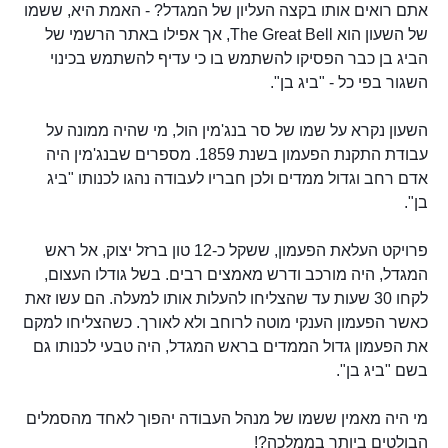
אתם רואים אותו בקצה העליון של המגדל? - האמת היא, ששמו
של השעון הוא The Great Bell, אך אפילו באתר הרשמי של
הביג בן כבר הפסיקו להשתמש בו כי עדיף להשתמש בכינוי
השגור בפי כל - "ביג בן".
השעון נקרא על שמו של סר בנג'מין הול, מי שהיה ממונה על
עבודת התקנת הפעמון בשנת 1859. מספרים שבנג'מין היה
אדם רחב וגדול ממדים ולכן חבריו לעבודה נהגו לכנותו "ביג
בן".
פרויקט העלאת הפעמון, ששקל כ-12 טון ברזל יצוק, אל ראש
המגדל, היה מורכב ודרש מאמצים רבים. בשל גודלו העצום,
לקחו 30 שעות עד שהצליחו להעלות אותו למעלה. הם עשו זאת
כאשר הפעמון הענקי מוטה לרוחב ולא לאורך. כשהצליחו למקם
את הפעמון גדול הממדים בראש המגדל, היה טבעי לכנותו גם
בשם "ביג בן".
מי היה מאמין ששמו של מנהל העבודה יהפוך לאחד מהסמלים
הבולטים ביותר בממלכה?!