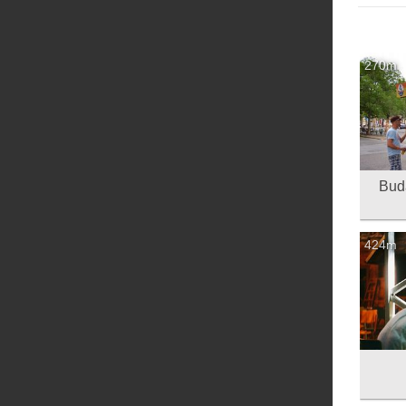
270m
שט - Budapest
424m