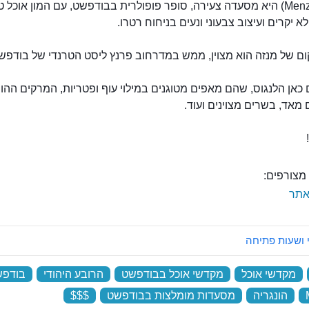
מֶנְזָה
מֶנְזָה (Menza) היא מסעדה צעירה, סופר פופולרית בבודפשט, עם המון אוכל 
א יקרים ועיצוב צבעוני ונעים בניחוח רטרו.
ום של מנזה הוא מצוין, ממש במדרחוב פרנץ ליסט הטרנדי של בודפש
כאן הלנגוס, שהם מאפים מטוגנים במילוי עוף ופטריות, המרקים ההונ
מאד, בשרים מצוינים ועוד.
מצורפים:
תר
 ושעות פתיחה
‏
מקדשי אוכל
‏
מקדשי אוכל בבודפשט
‏
הרובע היהודי
‏
בודפש
‏
הונגריה
‏
מסעדות מומלצות בבודפשט
‏
$$$
‏