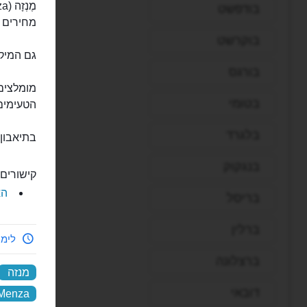
בודפשט
מחירים ל
בוקרשט
גם המיק
בורגס
מומלצים 
בטומי
הטעימים 
בלגרד
בתיאבון!
בנגקוק
קישורים 
הא
בריסל
ברלין
לימי
ברצלונה
מנזה
דובאי
Menza