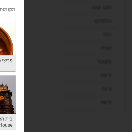
הונג קונג
מקומות 
הלסינקי
וינה
ונציה
פְרִיצִי פָּאפָּא -
ונקובר
ורונה
ורנה
ורשה
זנזיבר
House
חיפה