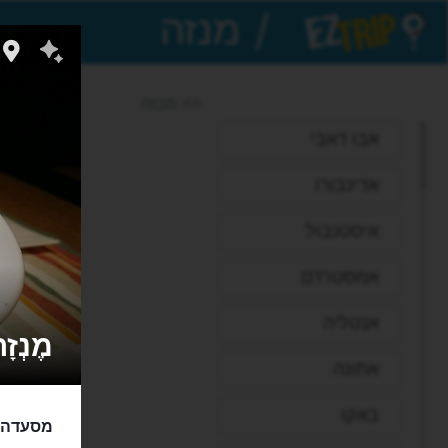
/
EZTrip
>> מנזה
אבו דאבי
אדינבורו
איסטנבול
אמסטרדם
אנטליה
מֶנְזָה -
אתונה
באקו
מסעדה ט