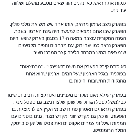
לנקות את הראש, כאן נהנים הוורשאים מטבע מושלם ושלווה
עירונית.
בפארק ניצב ארמון מרהיב, אותו אחד ששימש את מלכי פולין.
הפארק שבו אתם נמצאים למעשה היה גינת הארמון בעבר.
הגינה המקורית עוצבה במאה ה-17 בסגנון בארוק שופע. היום
הפארק נראה כמו יער ירוק, עם מרחבים ונופים מקסימים
שנמצאים ממש במרחק הליכה קצר ממרכז העיר.
לא סתם קיבל הפארק את השם "לאזיינקי" - "מרחצאות"
בפולנית, בגלל הארמון שעל המים, ארמון שהוא אחת
מהנקודות החשובות והיפות בו.
בפארק יש לא מעט מוקדים מעניינים ואטרקציות חביבות. שימו
לב למשל לפסל הגדול של שופן שלצדו ניצב גם ספסל מנגן.
בפארק תראו גם תאטרון פתוח שבימי הקיץ אפילו מוצגות בו
הופעות. יש כאן גם מקדש יווני ומקדש מצרי, גנים בוטניים עם
חממות ושלל זני צמחים אקזוטיים ואת פסלו של יאן סובייסקי,
המלך הרומנטיקן.