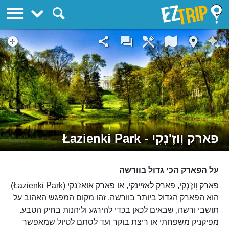
EZTrip
פארק וָוזֶ'נְקִי - Łazienki Park
על הפארק הכי גדול בוורשה
פארק וָוזֶ'נְקִי, פארק לאזיינקי, או פארק אואז'נקי (Łazienki Park)
הוא הפארק הגדול ביותר בוורשה. זהו מקום המפגש האהוב על
תושבי ורשה, שבאים לכאן בכדי להירגע וליהנות בחיק הטבע.
מפיקניק משפחתי או ריצת בוקר ועד לסתם לטיול שמאפשר