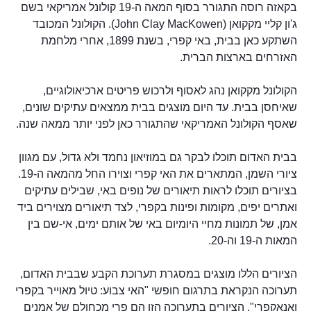
בקאזה רוסה התגורר בסוף המאה ה-19 קולונל אמריקאי בשם
ג'ון קליי מקקואן (John Clay MacKowen). הקולונל המכובד
השתקע כאן בבית, באי קפרי, בשנת 1899, אחרי מלחמת
האזרחים בארצות הברית.
הקולונל מקקואן נהג לאסוף ולרכוש פריטים ארכיאולוגיים,
שאיחסן בבית. עד היום מוצגים בבית ממצאים עתיקים שונים,
שאסף הקולונל האמריקאי שהתגורר כאן לפני יותר ממאה שנה.
בבית האדום תוכלו לבקר גם במוזיאון נחמד ולא גדול, עם מגוון
ציורי השמן, המתארים את האי קפרי וצוירו החל מהמאה ה-19.
בציורים תוכלו לראות תיאורים של נופים באי, שבילים עתיקים
ואתרים יפים, מקומות ופינות בקפרי, לצד תיאורים מצוירים ביד
אמן, של תמונות מחיי היומיום באי של אותם ימים, אי-שם בין
המאות ה-19 וה-20.
הציורים הללו מוצגים במסגרת תערוכת הקבע שבבית האדום,
תערוכה הנקראת בתרגום חופשי "האי צבוע: טיול מאוייר בקפרי
ואנאקפרי". הציורים בתערוכה הזו הם פרי מכחולם של אמנים