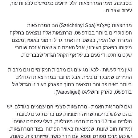
בסביבה. מימי המרחצאות הללו ידועים כמסייעים לבעיות עור,
עיכול ועצבים.
מרחצאות סֵייצֶ'ניי (Széchényi Spa) הם המרחצאות
הפופולריים ביותר בבודפשט. מרחצאות אלה נמצאים בחלקה
המזרחי של העיר, בפשט. זהו אתר גדול והמוני באופיו, מעצם
מיקומו בפארק העירוני, אבל האמת היא שאם אינכם שוחרי
שקט מוחלט, די נעים בו, על אף הקהל הגדול שבבריכות.
ואין מה לעשות - לכאן מגיעים גם מרבית המקומיים וגם מרבית
התיירים שמבקרים בעיר. אבל מדובר במרחצאות הגדולים
ביותר באירופה והם נמצאים בתוך הפארק העירוני הגדול של
בודפשט, פארק ורושליגט (Varosliget).
ואם לומר את האמת - מרחצאות סצ'ניי הם עצומים בגודלם. יש
בהם שלוש בריכות שחיה חיצוניות, עם בריכת גלים לטובת
הילדים ועוד 12 בריכות תרמו-מינרליות, בעלי עיצובים שונים
ומידות חום שונות, שנמצאות באוויר הפתוח. בצד המרחצאות,
יש כאן מרכז ספורט וספא, עם חדר כושר, פיזיותרפיה, סאונה,