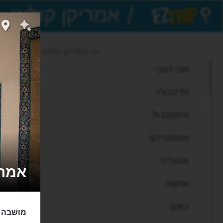
/
EZTrip
>> אמריקן קולוני
אבו דאבי
אדינבורו
איסטנבול
אמסטרדם
אנטליה
אמריקן ק
אתונה
באקו
מושבה א