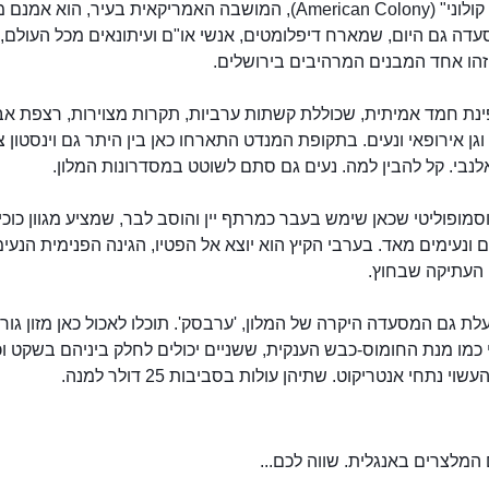
"אמריקן קולוני" (American Colony), המושבה האמריקאית בעיר, הוא אמנם
דה גם היום, שמארח דיפלומטים, אנשי או"ם ועיתונאים מכל העולם,
הו אחד המבנים המרהיבים בירושלים.
ינת חמד אמיתית, שכוללת קשתות ערביות, תקרות מצוירות, רצפת אב
וגן אירופאי ונעים. בתקופת המנדט התארחו כאן בין היתר גם וינסטון צ'
לנבי. קל להבין למה. נעים גם סתם לשוטט במסדרונות המלון.
מופוליטי שכאן שימש בעבר כמרתף יין והוסב לבר, שמציע מגוון כוכי
ם ונעימים מאד. בערבי הקיץ הוא יוצא אל הפטיו, הגינה הפנימית הנעי
העתיקה שבחוץ.
אמריקן קולוני
לת גם המסעדה היקרה של המלון, 'ערבסק'. תוכלו לאכול כאן מזון גור
כמו מנת החומוס-כבש הענקית, ששניים יכולים לחלק ביניהם בשקט וכ
וי נתחי אנטריקוט. שתיהן עולות בסביבות 25 דולר למנה.
המלצרים באנגלית. שווה לכם...