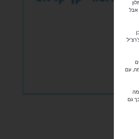
 מלון
 אבל
ן
רצ'יל
ם
מה, עם
מה
ך גם