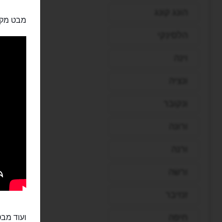
הונג קונג
מבט מקרו
הלסינקי
וינה
ונציה
ונקובר
ורונה
ורנה
ורשה
זנזיבר
חיפה
ועוד מבט