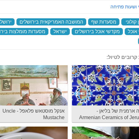
 ושעות פתיחה
קולוני
‏
מסעדות שף
‏
המושבה האמריקאית בירושלים
‏
ירושל
אוכל
‏
מקדשי אוכל בירושלים
‏
ישראל
‏
מסעדות מומלצות בירו
‏
קרובים לטיול:
537m
 ארמנית של בליאן -
אנקל מוסטאש פלאפל - Uncle
Mustache
Armenian Ceramics of Jer
880m