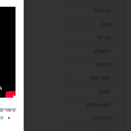
טביליסי
טוקיו
טנריף
ירושלים
כרתים
לאס וגאס
לונדון
לוס אנג'לס
קישורים 
את
ליברפול