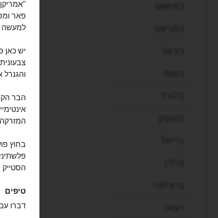
בודפשט
פאר ומסע
למעשה ז
בוקרשט
בורגס
יש כאן פ
צבעונית 
בטומי
והגנרל א
בלגרד
הבר הקוס
אינטימיי
בנגקוק
המזרקה 
בריסל
בחוץ פוע
פלשתיני 
ברלין
הסטייק העש
ברצלונה
טיפים
דברו עם 
דובאי