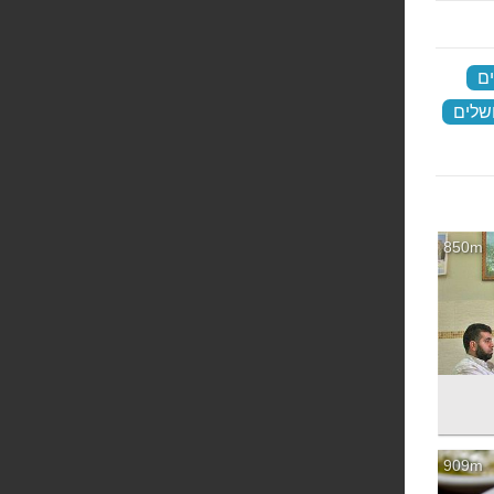
ים
‏
שלים
‏
850m
909m