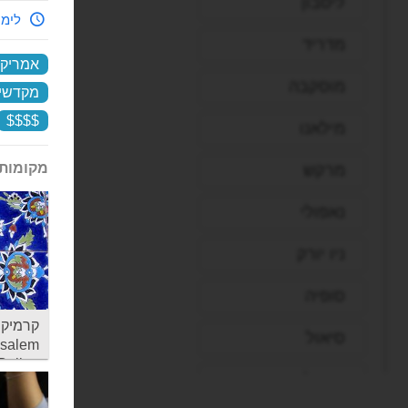
ליסבון
לימי
מדריד
אמריקן 
מוסקבה
מקדשי 
$$$$
מילאנו
מקומות 
מרקש
נאפולי
ניו יורק
סופיה
קרמיקה
סיאול
usalem
Balian
סיישל