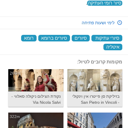
סיור רומי העתיקה
.
לימי ושעות פתיחה
סיורי עתיקות
‏
סיורים
‏
סיורים ברומא
‏
רומא
‏
איטליה
‏
מקומות קרובים לטיול:
266m
בזיליקת סן פייטרו אין וינקולי
נקודת הצילום ניקולה סאלווי -
Via Nicola Salvi
- San Pietro in Vincoli
322m
281m