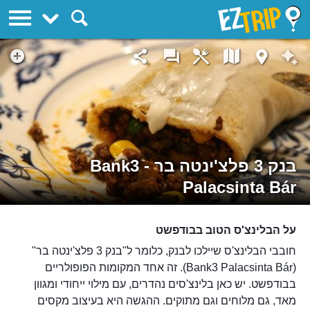
EZTrip
בנק 3 פלצ'ינטה בר - Bank3
Palacsinta Bár
על הבלינצ'ס הטוב בבודפשט
חובבי הבלינצ'ס שיילכו לבנק, כלומר ל"בנק 3 פלצ'ינטה בר"
(Bank3 Palacsinta Bár). זה אחד המקומות הפופולריים
בבודפשט. יש כאן בלינצ'סים נהדרים, עם מילוי ייחודי ומגוון
מאד, גם מלוחים וגם מתוקים. ההגשה היא בעיצוב מקסים