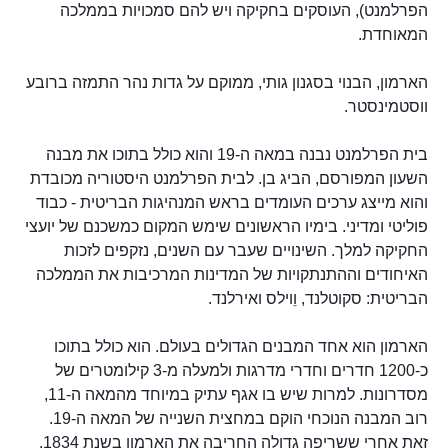
הפרלמנט), העוסקים בחקיקה ויש להם סמכויות בממלכה
המאוחדת.
הארמון, הבנוי בסגנון גותי, ממוקם על גדות נהר התמזה ברובע
ווסטמינסטר.
בית הפרלמנט נבנה במאה ה-19 והוא כולל בתוכו את מבנה
השעון המפורסם, הביג בן. לבית הפרלמנט היסטוריה מכובדת
והוא מייצג ערכים העומדים בראש המנהיגות הבריטית - כבוד
פוליטי ומדיני. בימיו הראשונים שימש המקום כמשכנם של יועצי
החקיקה למלך. השינויים שעבר עם השנים, נזקפים לזכות
האיחודים וההתנתקויות של המדינות המרכיבות את הממלכה
הבריטית: סקוטלנד, וֵוילס ואירלנד.
הארמון הוא אחד המבנים הגדולים בעולם. הוא כולל בתוכו
כ-1200 חדרים וחדרי מדרגות ולמעלה מ-3 קילומטרים של
מסדרונות. למרות שיש בו אגף עתיק במיוחד מהמאה ה-11,
רוב המבנה הנוכחי הוקם במחצית השנייה של המאה ה-19.
זאת אחרי ששריפה גדולה החריבה את הארמון בשנת 1834.