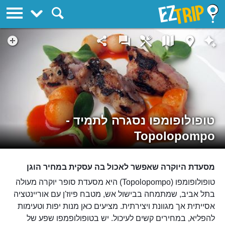
EZTrip
טופולופומפו נסגרה לתמיד -
Topolopompo
מסעדת היוקרה שאפשר לאכול בה עסקית במחיר הוגן
טופולופומפו (Topolopompo) היא מסעדת סופר יוקרה מעולה
בתל אביב, שמתמחה בבישול אש, מטבח פיוז'ן עם אוריינטציה
אסייתית אך מגוונת ויצירתית. מציעים כאן מנות יפות וטעימות
להפליא, במחירים קשים לעיכול. יש בטופולופמפו שפע של