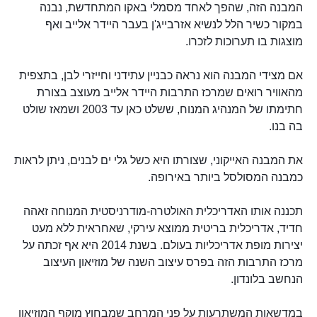
המבנה הזה, שהפך לאחד מסמלי באקו המתחדשת, נבנה
במקור כשיר הלל לנשיא אזרבייג'ן בעבר היידר אלייב ואף
מוצגות בו תערוכות לזכרו.
אם מצידי המבנה הוא נראה כבניין עתידני וחייזרי לבן, בתצפית
מהאוויר רואים שמרכז התרבות היידר אלייב מעוצב בצורת
חתימתו של המנהיג המנוח, ששלט כאן עד 2003 ושמאז שולט
בה בנו.
את המבנה האייקוני, שצורתו היא כשל גלי ים לבנים, ניתן לראות
כמבנה המסולסל ביותר באירופה.
תכננה אותו האדריכלית האולטרה-מודרניסטית המנוחה זאהה
חדיד, אדריכלית בריטית ממוצא עירקי, שאחראית ללא מעט
יצירות מופת אדריכליות בעולם. בשנת 2014 היא אף זכתה על
מרכז התרבות הזה בפרס עיצוב השנה של מוזיאון העיצוב
הנחשב בלונדון.
במדשאות המשתרעות על פני המרחב שמבחוץ מוקף המוזיאון