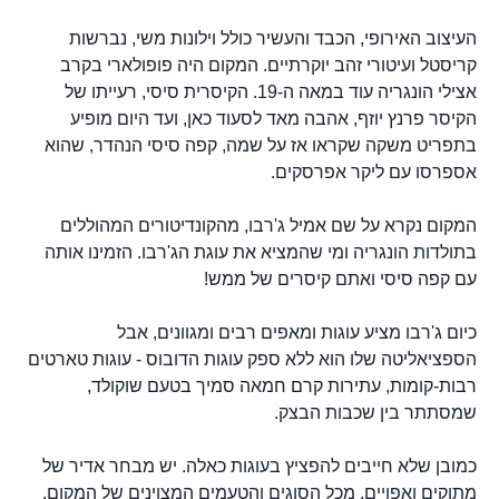
העיצוב האירופי, הכבד והעשיר כולל וילונות משי, נברשות
קריסטל ועיטורי זהב יוקרתיים. המקום היה פופולארי בקרב
אצילי הונגריה עוד במאה ה-19. הקיסרית סיסי, רעייתו של
הקיסר פרנץ יוזף, אהבה מאד לסעוד כאן, ועד היום מופיע
בתפריט משקה שקראו אז על שמה, קפה סיסי הנהדר, שהוא
אספרסו עם ליקר אפרסקים.
המקום נקרא על שם אמיל ג'רבו, מהקונדיטורים המהוללים
בתולדות הונגריה ומי שהמציא את עוגת הג'רבו. הזמינו אותה
עם קפה סיסי ואתם קיסרים של ממש!
כיום ג'רבו מציע עוגות ומאפים רבים ומגוונים, אבל
הספציאליטה שלו הוא ללא ספק עוגות הדובוס - עוגות טארטים
רבות-קומות, עתירות קרם חמאה סמיך בטעם שוקולד,
שמסתתר בין שכבות הבצק.
כמובן שלא חייבים להפציץ בעוגות כאלה. יש מבחר אדיר של
מתוקים ואפויים, מכל הסוגים והטעמים המצוינים של המקום.