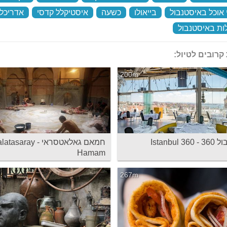
אוכל באיסטנבול
‏
בייאולו
‏
כשעה
‏
איסטיקלל קדסי
‏
אדריכל
ות באיסטנבול
‏
קרובים לטיול:
200m
Istanbul 
חמאם גאלאטסראי - asaray
Hamam
267m