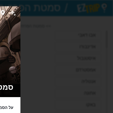
/
EZTrip
>> סמטת הפרחים
אבו דאבי
אדינבורו
איסטנבול
אמסטרדם
אנטליה
סמטת הפ
אתונה
באקו
על הסמט