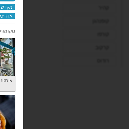
מקדשי 
קהיר
אדריכל
קופנהגן
מקומות 
קורפו
קרקוב
רודוס
רומא
איסטנבול 360 - 360
ריו דה ז'ניירו
שארם א-שייח'
שטוטגרט
תל אביב