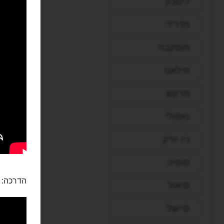
ליסבון
מדריד
מוסקבה
מילאנו
מרקש
נאפולי
ניו יורק
סופיה
הדרכה:
סיאול
סיישל