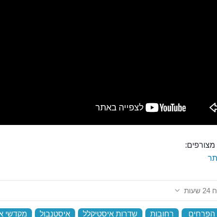
מצורפים:
ר
שעות
הפרחים
‏
רחובות
‏
שדרות איסטיקלל
‏
איסטנבול
‏
מקדשי או