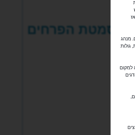
ת
ז
סמטת הפרחים
. מנהג
שים רוסיות, גולות
 למקום
דגים
,
צים