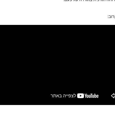
סמטת הפרחים
וב: