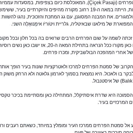
סמטת הפרחים (Çiçek Pasajı), המאוכלסת כיום בצפיפות, במסעדות עממיו
ופופולריות, הייתה במאה ה-19 רחוב מקורה מהיפים והיוקרתיים בעיר, ששימש
מגורים. את המבנה המסוגנן, עם גג המתכת והזכוכית, נהגו להשוות א
מפוארת של מילאנו שבאיטליה, גלריית ויטֹוריֹו אימָנוּאֶלֶה השני.
כתה לשמה על שום הפרחים הרבים שרואים בה בכל חלון ובכל מקום
הפרחים כאן מקורו ככל הנראה בתחילת המאה ה-20, אז ישבו כאן נ
של אחרי המהפכה הבולשביקית, ומכרו פרחים.
הקרוב של סמטת הפרחים למרכז ולאטרקציות שונות בעיר הופך אותה
בקר בו ולאכול. היא נמצאת בסמוך לארמון גלאטה ולא הרחק משוק ה
סמוכה היא שדרת איסתיקלל, המתחילה כאן ומסתיימת בכיכר טקסים
 המרכזיים בעיר.
ע אל סמטת הפרחים ממרכז העיר ומומלץ במיוחד, כשאתם רעבים ורו
וחה תורכית באווירה של פעם.