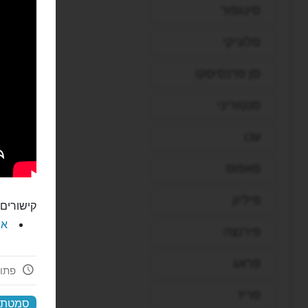
סינגפור
סלוניקי
סן פרנסיסקו
סנטוריני
עכו
פאפוס
פיליון
קישורים 
את
פירנצה
פראג
פתוח 24 
פריז
סמטת 