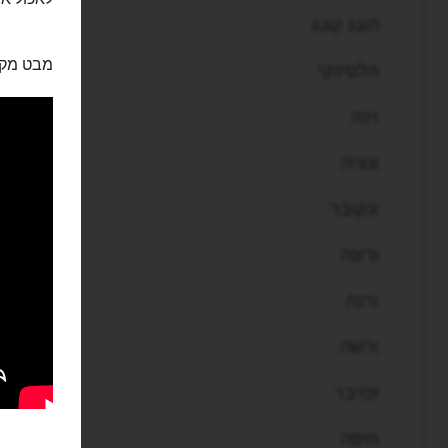
הונג קונג
מבט מקר
הלסינקי
וינה
ונציה
ונקובר
ורונה
ורנה
ורשה
זנזיבר
חיפה