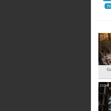
ות
‏
201m
Galat
332m