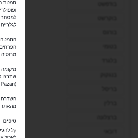
בודפשט
למסחר ול
בוקרשט
לגלרייה ה
בורגס
הסמטה ז
בטומי
מרוסיה 
בלגרד
מיקומה 
בנגקוק
שתרצו ל
(Balık Pazarı) של איסטנבול.
בריסל
השדרה ה
ברלין
מהאתרים
ברצלונה
טיפים
קל להגי
דובאי
לאכול אר