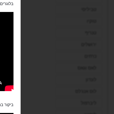
בלוגרים:
טביליסי
טוקיו
טנריף
ירושלים
כרתים
לאס וגאס
לונדון
לוס אנג'לס
ליברפול
ביקור במ