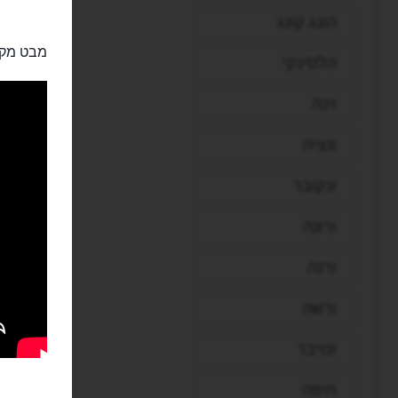
הונג קונג
מבט מקר
הלסינקי
וינה
ונציה
ונקובר
ורונה
ורנה
ורשה
זנזיבר
חיפה