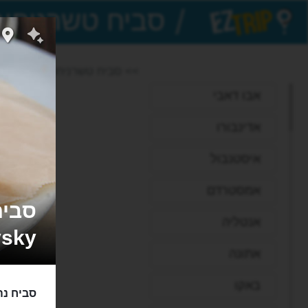
/
EZTrip
>> סביח טשרניחובסקי
אבו דאבי
אדינבורו
איסטנבול
אמסטרדם
אנטליה
vsky
אתונה
באקו
סביח נה