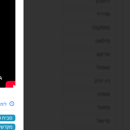
ליסבון
מדריד
מוסקבה
מילאנו
מרקש
נאפולי
ניו יורק
סופיה
לימי
סיאול
סביח ט
סיישל
מקדשי 