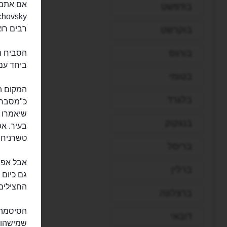
בודפשט
רבים רוא
בוקרשט
בורגס
הסביח הו
ביחד עם
בטומי
המקום הז
בלגרד
כ"מסבח 
שיאמרו 
בנגקוק
בעיר. א
טשרניחוב
בריסל
אבל אפי 
ברלין
גם כיום
החצילים,
ברצלונה
הסיסמה כ
דובאי
שמישהו 