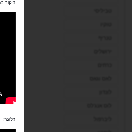
ביקור במ
טביליסי
טוקיו
טנריף
ירושלים
כרתים
לאס וגאס
לונדון
לוס אנג'לס
ליברפול
בלוגר: