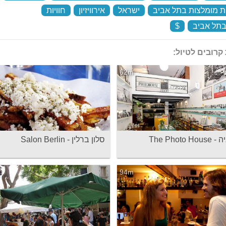
 מומלצות בתל אביב
‏
ישראל
‏
אירוויזיון
‏
חוויות
‏
 בתל אביב
‏
$
‏
קרובים לטיול:
62m
The Photo
סלון ברלין - Salon Berlin
94m