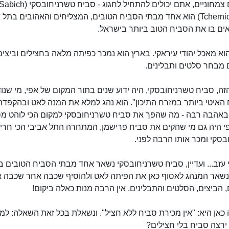
אם אתם צמחוניים, אתם יכולים להתחיל לחגוג - סביח טשרניחובסקי (bich
Tchernichovsky) הוא אחד מבתי הסביח הטובים, המצליחים והאהובים בתל
ים בו את הסביח הטוב ביותר בישראל.
א מאכל יהודי עיראקי. בארץ הוא נמכר כפיתה מלאה בחצילים וביצים
 מבחר סלטים ותבלינים.
ה, סביח טשרניחובסקי, היה ידוע שנים בתור המקום של אפי, מי שנו
האיטי ביותר במזרח התיכון". הוא נהג למלא את המנה לאט ובהקפדה,
באהבה רבה - מה שהפך את סביח טשרניחובסקי למקום הכי לוהט מס
פי היה גם מי שהקים את סביח פרישמן, המתחרה התל אביבי הכי חרי
סקי ומכר אותו הרבה לפני.
עזב... ועדיין, סביח טשרניחובסקי נשאר אחד מבתי הסביח הטובים ב
 נשאר המנהג לאסוף כאן את הפיתה לאט ולהוסיף שכבה אחר שכבה 
 הביצים, הסלטים והתבלינים. אין הרבה מנות כאלה ביקום!
סביח טשרניחובסקי
אן היא: "אין מכירת סביח ללא חציל". ונשאלת בכל זאת השאלה: למ
ירצה סביח בלי חצילים?