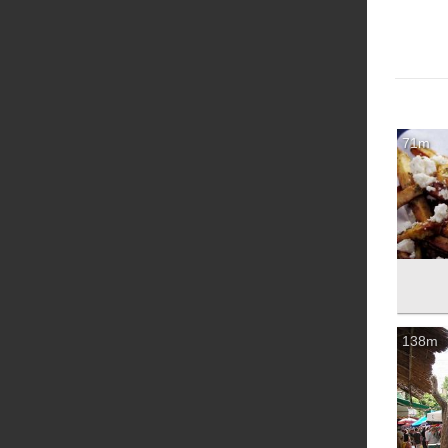
71m
138m