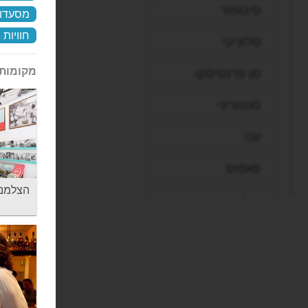
סינגפור
מסעדות
חוויות
סלוניקי
מקומות 
סן פרנסיסקו
סנטוריני
עכו
פאפוס
הצלמניה -  House
פיליון
פירנצה
פראג
פריז