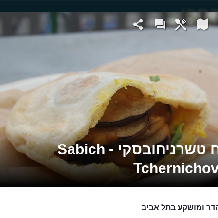
סביח טשרניחובסקי - Sabich
Tchernicho
דר ומושקע בתל אביב