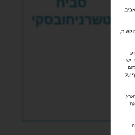
סביח
Sa
 אביב.
טשרניחובסקי
 קשות,
דע
 יש
וגו
ף של
ארץ.
את
ה